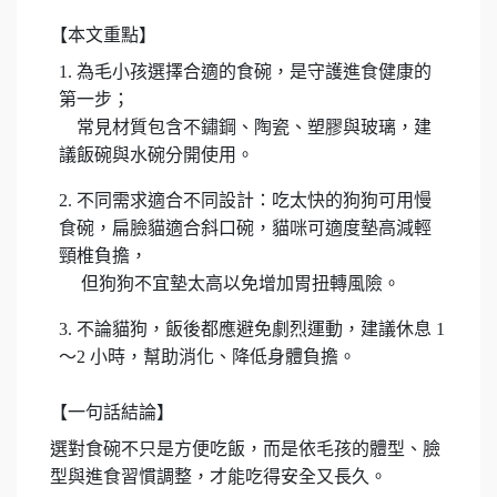
【本文重點】
1. 為毛小孩選擇合適的食碗，是守護進食健康的
第一步；
常見材質包含不鏽鋼、陶瓷、塑膠與玻璃，建
議飯碗與水碗分開使用。
2. 不同需求適合不同設計：吃太快的狗狗可用慢
食碗，扁臉貓適合斜口碗，貓咪可適度墊高減輕
頸椎負擔，
但狗狗不宜墊太高以免增加胃扭轉風險。
3. 不論貓狗，飯後都應避免劇烈運動，建議休息 1
～2 小時，幫助消化、降低身體負擔。
【一句話結論】
選對食碗不只是方便吃飯，而是依毛孩的體型、臉
型與進食習慣調整，才能吃得安全又長久。