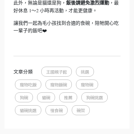
此外，無論是貓還是狗，
，最
飯後請避免激烈運動
好休息 1～2 小時再活動，才能更健康。
讓我們一起為毛小孩找到合適的食碗，陪牠開心吃
一輩子的飯吧
❤️
文章分類
王國親子館
挑選
寵物吃飯
寵物飯碗
寵物碗
狗碗
貓碗
推薦
狗碗挑選
貓碗挑選
慢食碗
碗架