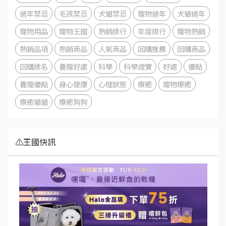
過年禁忌
毛孩禁忌
犬貓禁忌
寵物過年
犬貓過年
寵物用品
寵物王國
熱銷排行
年度排行
寵物熱銷
熱銷品項
熱銷商品
人氣商品
回購推薦
回購商品
回購排名
養寵好處
科學
科學證實
好處
優點
養寵優點
身心健康
心理狀態
療癒
寵物療癒
療癒貓貓
療癒狗狗
⚠️王國快訊