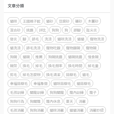
文章分類
貓咪
王國親子館
貓砂
豆腐砂
礦砂
木薯砂
混合砂
挑選
評比
狗狗
狗
舔腳
趾尖炎
發炎
腳
舔毛
洗澡
貓咪洗澡
貓貓
寵物洗澡
貓洗澡
舔毛洗澡
寵物吃飯
寵物飯碗
寵物碗
狗碗
貓碗
推薦
狗碗挑選
貓碗挑選
慢食碗
碗架
換毛
掉毛
換毛頻率
換毛時間
掉毛量
剪毛
掉毛怎麼辦
換毛清潔
蒜瓣毛
貓毛
幸福蒜瓣毛
幸福象徵
貓咪蒜瓣毛
貓蒜瓣毛
毛孩訓練
關龍訓練
狗狗關龍
籠內訓練
籠子
狗狗行為
狗關籠
籠內休息
夏天
消暑
毛孩消暑
狗狗消暑
貓咪消暑
貓貓消暑
消暑妙招