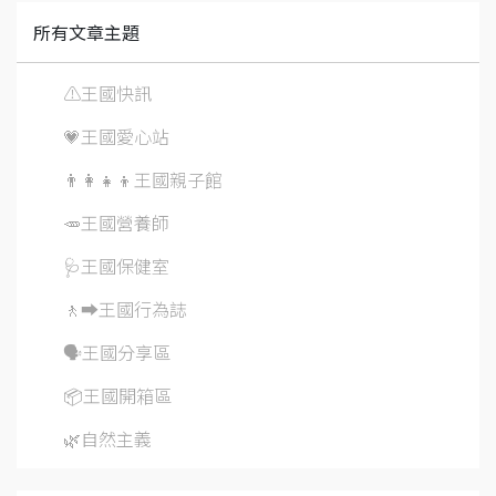
所有文章主題
⚠️王國快訊
💗王國愛心站
👨‍👩‍👧‍👦王國親子館
🥕王國營養師
🩺王國保健室
🚶‍➡️王國行為誌
🗣️王國分享區
📦王國開箱區
🌿自然主義