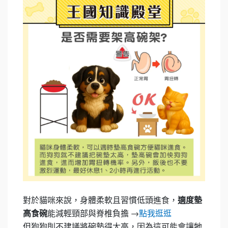
對於貓咪來說，身體柔軟且習慣低頭進食，
適度墊
能減輕頸部與脊椎負擔 →
高食碗
點我逛逛
但狗狗則不建議將碗墊得太高，因為這可能會讓牠