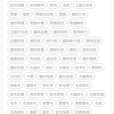
如何消暑
如何散熱
散熱
涼感
王國分享區
吸貓
貓奴
吸貓治百病
撸貓
貓奴行為
貓奴吸貓
吸貓中毒
吸貓原因
吸貓解析
王國行為誌
貓咪品種
貓咪智商
智商排行
品種智商
貓智商
排行榜
貓咪排行榜
寵物住宿
寵物寄宿
寵物寄養
寵物托育
寵物
狗狗住宿
貓貓住宿
狗住宿
貓住宿
寵物友善
貓砂種類
貓砂比較
水晶砂
紙砂
木屑砂
松木砂
穀物砂
日日好
卡爾
貓砂指南
選砂指南
犬貓換毛
狗換毛
貓換毛
換毛季
掉毛期
毛孩換毛
換毛保養
換毛對策
掉毛對策
犬貓掉毛
毛髮照護
毛孩
毛孩掉毛
單層毛
雙層毛
單雙層毛
毛髮
毛孩過年
春節
過年
安全指南
年節危機