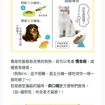
像是吃飯狼吞虎嚥的狗狗，就可以考慮
，減
慢食碗
緩進食速度。
（狗狗OS：這不困難，我五分鐘一樣吃得完～嗝～
我吃飽了～）
若是臉型偏扁的貓咪，
更方便牠們進食。
斜口碗
（加○貓怒吼：你全家才扁臉！）