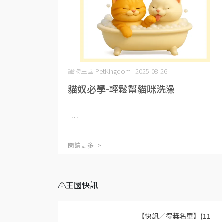
寵物王國 PetKingdom | 2025-08-26
貓奴必學-輕鬆幫貓咪洗澡
⋯
閱讀更多 ->
⚠️王國快訊
【快訊／得獎名單】(11