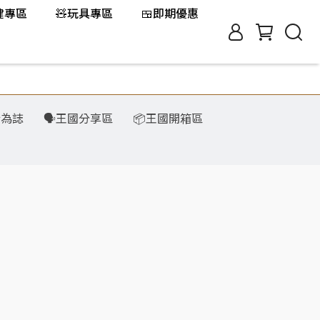
保健專區
🧸玩具專區
🍱即期優惠
行為誌
🗣️王國分享區
📦王國開箱區