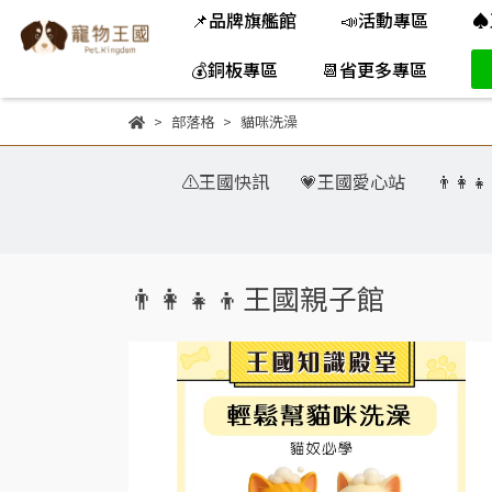
📌品牌旗艦館
📣活動專區
♠
💰銅板專區
📆省更多專區
部落格
貓咪洗澡
⚠️王國快訊
💗王國愛心站
👨‍👩
👨‍👩‍👧‍👦王國親子館