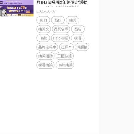
月)Halo嘿囉X年終限定活動
Halo拉桿車抽獎活動說明
2025-10-07
狗狗
貓咪
抽獎
抽獎文
得獎名單
貓貓
Halo
Halo嘿囉
嘿囉
品牌拉桿車
拉桿車
滿額抽
抽獎活動
王國快訊
嘿囉抽獎
Halo抽獎