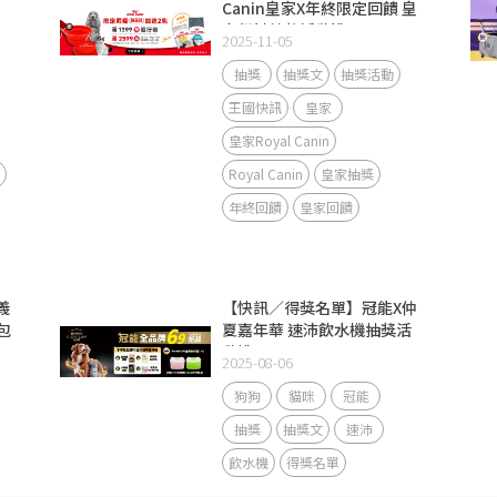
Canin皇家X年終限定回饋 皇
家飼料抽獎活動說明
2025-11-05
抽獎
抽獎文
抽獎活動
王國快訊
皇家
皇家Royal Canin
Royal Canin
皇家抽獎
年終回饋
皇家回饋
義
【快訊／得獎名單】冠能X仲
包
夏嘉年華 速沛飲水機抽獎活
動說明
2025-08-06
狗狗
貓咪
冠能
抽獎
抽獎文
速沛
飲水機
得獎名單