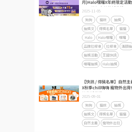
月)Halo嘿囉X年終限定活動
Halo拉桿車抽獎活動說明
2025-11-05
狗狗
貓咪
抽獎
抽獎文
得獎名單
貓貓
Halo
Halo嘿囉
嘿囉
品牌拉桿車
拉桿車
滿額抽
抽獎活動
王國快訊
嘿囉抽獎
Halo抽獎
【快訊 / 得獎名單】自然主
X秋季chill嗨嗨 寵物外出背
抽獎活動說明
2025-09-01
狗狗
貓咪
抽獎
抽獎文
得獎名單
貓貓
自然主義
寵物外出包