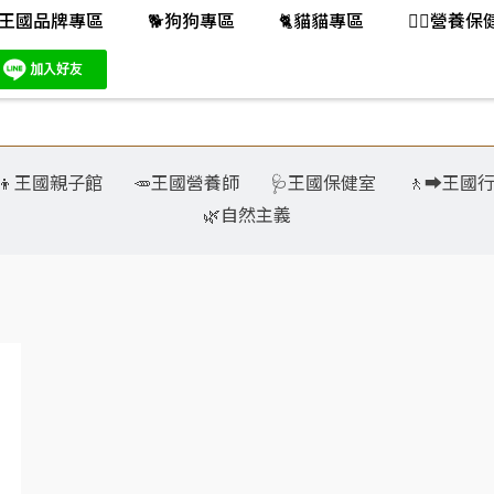
王國品牌專區
🐕️狗狗專區
🐈️貓貓專區
👨‍⚕️營養
‍👧‍👦王國親子館
🥕王國營養師
🩺王國保健室
🚶‍➡️王國
🌿自然主義