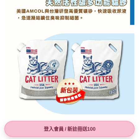
登入會員 / 新註冊送100