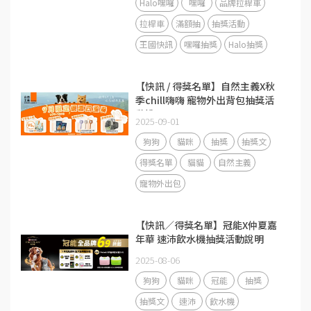
Halo嘿囉
嘿囉
品牌拉桿車
拉桿車
滿額抽
抽獎活動
王國快訊
嘿囉抽獎
Halo抽獎
【快訊 / 得獎名單】自然主義X秋
季chill嗨嗨 寵物外出背包抽獎活
動說明
2025-09-01
狗狗
貓咪
抽獎
抽獎文
得獎名單
貓貓
自然主義
寵物外出包
【快訊／得獎名單】冠能X仲夏嘉
年華 速沛飲水機抽獎活動說明
2025-08-06
狗狗
貓咪
冠能
抽獎
抽獎文
速沛
飲水機