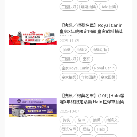
王國快訊
嘿囉抽獎
Halo抽獎
【快訊／得獎名單】Royal Canin
皇家X年終限定回饋 皇家飼料抽獎
活動說明
2025-11-05
抽獎
抽獎文
抽獎活動
王國快訊
皇家
皇家Royal Canin
Royal Canin
皇家抽獎
年終回饋
皇家回饋
【快訊／得獎名單】(10月)Halo嘿
囉X年終限定活動 Halo拉桿車抽獎
活動說明
2025-10-07
狗狗
貓咪
抽獎
抽獎文
得獎名單
貓貓
Halo