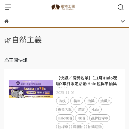
🌿自然主義
⚠️王國快訊
【快訊／得獎名單】(11月)Halo嘿
囉X年終限定活動 Halo拉桿車抽獎
活動說明
2025-11-05
狗狗
貓咪
抽獎
抽獎文
得獎名單
貓貓
Halo
Halo嘿囉
嘿囉
品牌拉桿車
拉桿車
滿額抽
抽獎活動