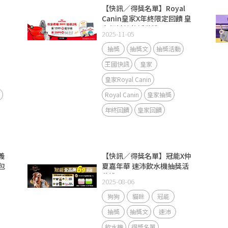
【快訊／得獎名單】Royal
Canin皇家X年終限定回饋 皇
家飼料抽獎活動說明
2025-11-05
抽獎
抽獎文
抽獎活動
王國快訊
皇家
皇家Royal Canin
Royal Canin
皇家抽獎
年終回饋
皇家回饋
義
【快訊／得獎名單】冠能X仲
包
夏嘉年華 速沛飲水機抽獎活
動說明
2025-08-06
狗狗
貓咪
冠能
抽獎
抽獎文
速沛
飲水機
得獎名單