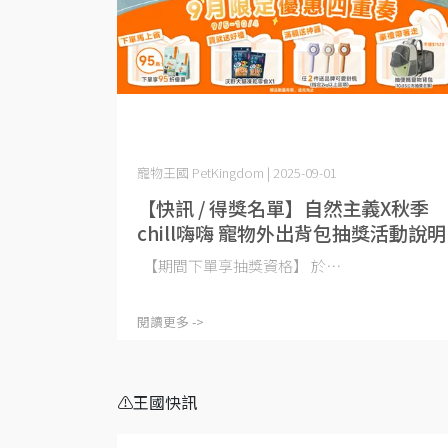
寵物王國 PetKingdom | 2025-09-01
【快訊 / 得獎名單】自然主義X秋季
chill嗨嗨 寵物外出背包抽獎活動說明
【期間下單享抽獎資格】 於⋯
閱讀更多 ->
⚠️王國快訊