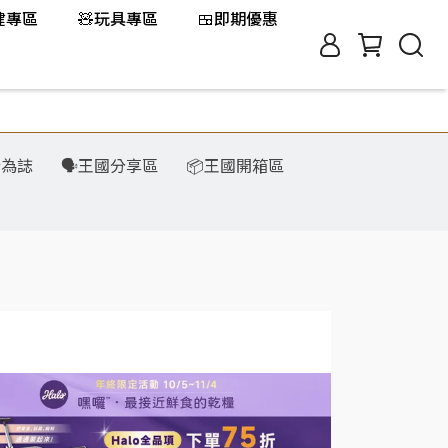
保健專區
🧸玩具專區
🍱即期優惠
行為誌
🗣️王國分享區
📦王國開箱區