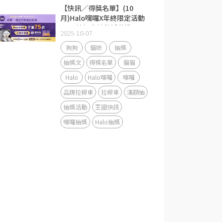
【快訊／得獎名單】(10
月)Halo嘿囉X年終限定活動
Halo拉桿車抽獎活動說明
2025-10-07
狗狗
貓咪
抽獎
抽獎文
得獎名單
貓貓
Halo
Halo嘿囉
嘿囉
品牌拉桿車
拉桿車
滿額抽
抽獎活動
王國快訊
嘿囉抽獎
Halo抽獎