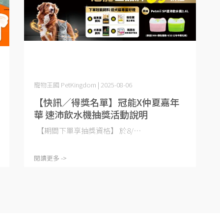
寵物王國 PetKingdom | 2025-08-06
【快訊／得獎名單】冠能X仲夏嘉年
華 速沛飲水機抽獎活動說明
【期間下單享抽獎資格】 於8/⋯
閱讀更多 ->