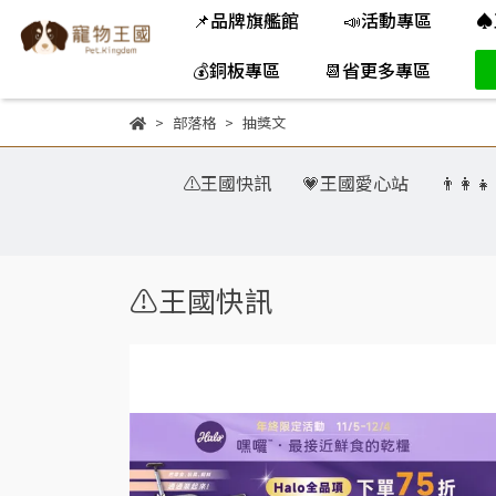
📌品牌旗艦館
📣活動專區
♠
💰銅板專區
📆省更多專區
部落格
抽獎文
⚠️王國快訊
💗王國愛心站
👨‍👩
⚠️王國快訊