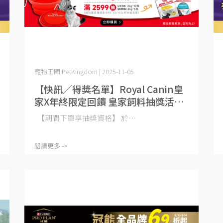
寵物王國 PetKingdom | 2025-11-05
【快訊／得獎名單】Royal Canin皇
家X年終限定回饋 皇家飼料抽獎活動
說明
【期間下單享抽獎資格】 於⋯
閱讀更多 ->