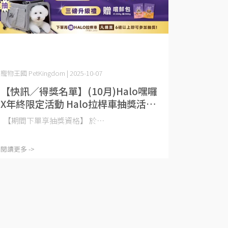
寵物王國 PetKingdom | 2025-10-07
【快訊／得獎名單】(10月)Halo嘿囉
X年終限定活動 Halo拉桿車抽獎活動
說明
【期間下單享抽獎資格】 於⋯
閱讀更多 ->