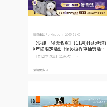
寵物王國 PetKingdom | 2025-11-05
【快訊／得獎名單】(11月)Halo嘿囉
X年終限定活動 Halo拉桿車抽獎活動
說明
【期間下單享抽獎資格】 ⋯
閱讀更多 ->