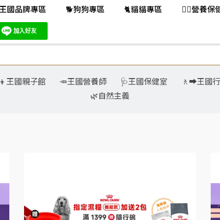
王國品牌專區
🐕️狗狗專區
🐈️貓貓專區
👨‍⚕️營養
‍👧‍👦王國親子館
🥕王國營養師
🩺王國保健室
🚶‍➡️王國
🌿自然主義