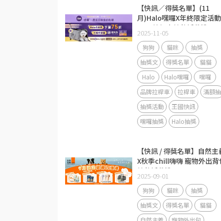
【快訊／得獎名單】(11
月)Halo嘿囉X年終限定活動
Halo拉桿車抽獎活動說明
2025-11-05
狗狗
貓咪
抽獎
抽獎文
得獎名單
貓貓
Halo
Halo嘿囉
嘿囉
品牌拉桿車
拉桿車
滿額抽
抽獎活動
王國快訊
嘿囉抽獎
Halo抽獎
【快訊 / 得獎名單】自然主
X秋季chill嗨嗨 寵物外出背
抽獎活動說明
2025-09-01
狗狗
貓咪
抽獎
抽獎文
得獎名單
貓貓
自然主義
寵物外出包