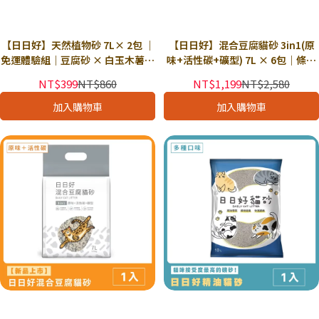
【日日好】天然植物砂 7L× 2包 ｜
【日日好】混合豆腐貓砂 3in1(原
免運體驗組｜豆腐砂 × 白玉木薯砂
味+活性碳+礦型) 7L × 6包｜條型
× 3合1混合豆腐砂｜強力除臭 細緻
+礦型混合 快速凝結 接近無塵 強力
NT$399
NT$860
NT$1,199
NT$2,580
顆粒 超低粉塵｜可獨立下單
除臭｜獨立下單
加入購物車
加入購物車