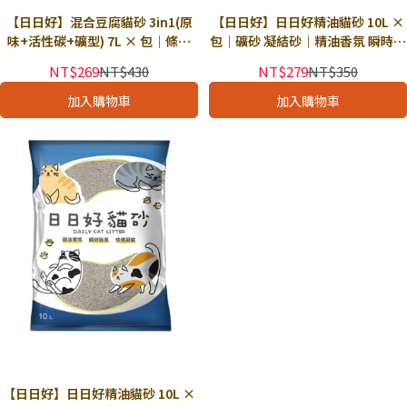
【日日好】混合豆腐貓砂 3in1(原
【日日好】日日好精油貓砂 10L ×
味+活性碳+礦型) 7L × 包｜條型
包｜礦砂 凝結砂｜精油香氛 瞬時除
+礦型混合 快速凝結 接近無塵 強力
臭 快速凝結
NT$269
NT$430
NT$279
NT$350
除臭
加入購物車
加入購物車
【日日好】日日好精油貓砂 10L ×