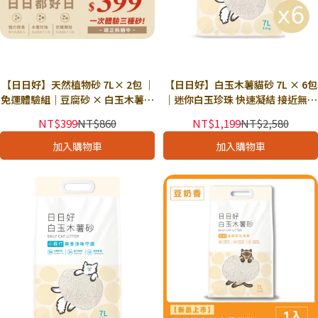
【日日好】天然植物砂 7L× 2包 ｜
【日日好】白玉木薯貓砂 7L × 6包
免運體驗組｜豆腐砂 × 白玉木薯砂
｜迷你白玉珍珠 快速凝結 接近無塵
× 3合1混合豆腐砂｜強力除臭 細緻
強力除臭｜ 獨立下單
NT$399
NT$860
NT$1,199
NT$2,580
顆粒 超低粉塵｜可獨立下單
加入購物車
加入購物車