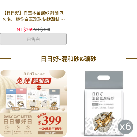
【日日好】白玉木薯貓砂 鈴蘭 7L
× 包｜迷你白玉珍珠 快速凝結 接
近無塵 強力除臭
NT$269
NT$430
已售完
日日好-混和砂&礦砂