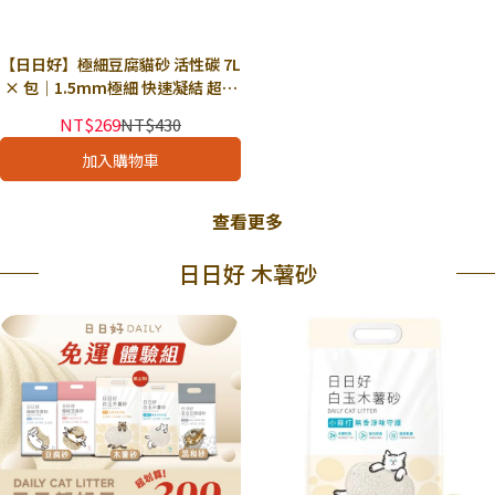
【日日好】極細豆腐貓砂 活性碳 7L
× 包｜1.5mm極細 快速凝結 超低
粉塵 強力除臭
NT$269
NT$430
加入購物車
查看更多
日日好 木薯砂