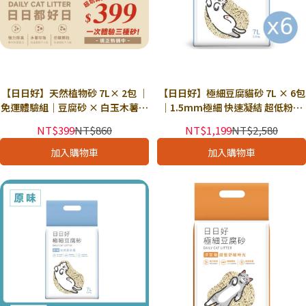
【日日好】天然植物砂 7L× 2包 ｜
【日日好】極細豆腐貓砂 7L × 6包
免運體驗組｜豆腐砂 × 白玉木薯砂
｜1.5mm極細 快速凝結 超低粉塵
× 3合1混合豆腐砂｜強力除臭 細緻
強力除臭｜獨立下單
NT$399
NT$860
NT$1,199
NT$2,580
顆粒 超低粉塵｜可獨立下單
加入購物車
加入購物車