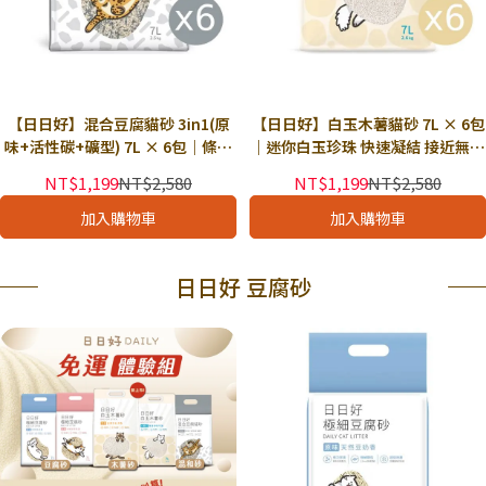
【日日好】混合豆腐貓砂 3in1(原
【日日好】白玉木薯貓砂 7L × 6包
味+活性碳+礦型) 7L × 6包｜條型
｜迷你白玉珍珠 快速凝結 接近無塵
+礦型混合 快速凝結 接近無塵 強力
強力除臭｜ 獨立下單
NT$1,199
NT$2,580
NT$1,199
NT$2,580
除臭｜獨立下單
加入購物車
加入購物車
日日好 豆腐砂