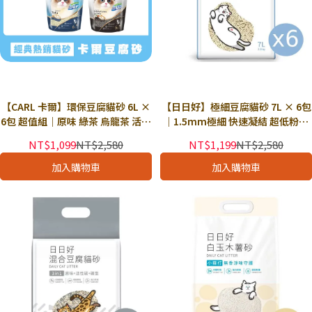
【CARL 卡爾】環保豆腐貓砂 6L ×
【日日好】極細豆腐貓砂 7L × 6包
6包 超值組｜原味 綠茶 烏龍茶 活性
｜1.5mm極細 快速凝結 超低粉塵
碳 天然除臭 凝結強 可沖馬桶｜獨
強力除臭｜獨立下單
NT$1,099
NT$2,580
NT$1,199
NT$2,580
立下單
加入購物車
加入購物車