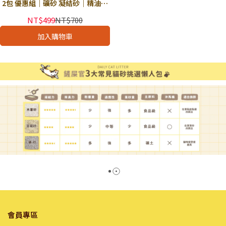
2包 優惠組｜礦砂 凝結砂｜精油香
氛 瞬時除臭 快速凝結｜獨立下單
NT$499
NT$700
加入購物車
會員專區