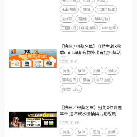
得獎名單
貓貓
Halo
Halo嘿囉
嘿囉
品牌拉桿車
拉桿車
滿額抽
抽獎活動
王國快訊
嘿囉抽獎
Halo抽獎
【快訊 / 得獎名單】自然主義X秋
季chill嗨嗨 寵物外出背包抽獎活
動說明
2025-09-01
狗狗
貓咪
抽獎
抽獎文
得獎名單
貓貓
自然主義
寵物外出包
【快訊／得獎名單】冠能X仲夏嘉
年華 速沛飲水機抽獎活動說明
2025-08-06
狗狗
貓咪
冠能
抽獎