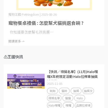
寵物王國 PetKingdom | 2025-08-26
寵物餐桌禮儀 : 怎麼幫犬貓挑選食碗 ?
你知道要怎麼幫毛孩挑選⋯
閱讀更多 ->
⚠️王國快訊
【快訊／得獎名單】(11月)Halo嘿
囉X年終限定活動 Halo拉桿車抽獎
活動說明
2025-11-05
狗狗
貓咪
抽獎
抽獎文
得獎名單
貓貓
Halo
Halo嘿囉
嘿囉
品牌拉桿車