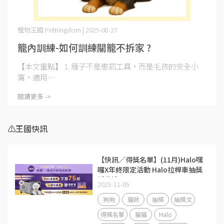
寵物王國 PetKingdom | 2025-08-27
籠內訓練-如何訓練關籠不拆家 ?
【本文重點】 1. 籠子不是懲罰工具，而是毛孩的安全小
窩，適用⋯
閱讀更多 ->
⚠️王國快訊
【快訊／得獎名單】(11月)Halo嘿
囉X年終限定活動 Halo拉桿車抽獎
活動說明
2025-11-05
狗狗
貓咪
抽獎
抽獎文
得獎名單
貓貓
Halo