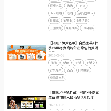
得獎名單
貓貓
Halo
Halo嘿囉
嘿囉
品牌拉桿車
拉桿車
滿額抽
抽獎活動
王國快訊
嘿囉抽獎
Halo抽獎
【快訊 / 得獎名單】自然主義X秋
季chill嗨嗨 寵物外出背包抽獎活
動說明
2025-09-01
狗狗
貓咪
抽獎
抽獎文
得獎名單
貓貓
自然主義
寵物外出包
【快訊／得獎名單】冠能X仲夏嘉
年華 速沛飲水機抽獎活動說明
2025-08-06