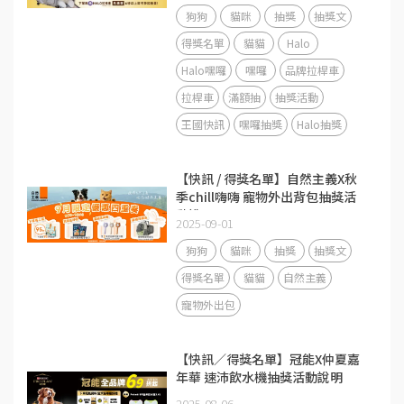
狗狗
貓咪
抽獎
抽獎文
得獎名單
貓貓
Halo
Halo嘿囉
嘿囉
品牌拉桿車
拉桿車
滿額抽
抽獎活動
王國快訊
嘿囉抽獎
Halo抽獎
【快訊 / 得獎名單】自然主義X秋
季chill嗨嗨 寵物外出背包抽獎活
動說明
2025-09-01
狗狗
貓咪
抽獎
抽獎文
得獎名單
貓貓
自然主義
寵物外出包
【快訊／得獎名單】冠能X仲夏嘉
年華 速沛飲水機抽獎活動說明
2025-08-06