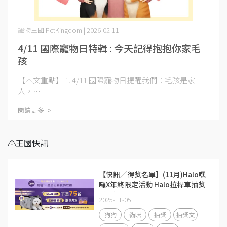
寵物王國 PetKingdom | 2026-02-11
4/11 國際寵物日特輯 : 今天記得抱抱你家毛
孩
【本文重點】 1. 4/11 國際寵物日提醒我們：毛孩是家
人，⋯
閱讀更多 ->
⚠️王國快訊
【快訊／得獎名單】(11月)Halo嘿
囉X年終限定活動 Halo拉桿車抽獎
活動說明
2025-11-05
狗狗
貓咪
抽獎
抽獎文