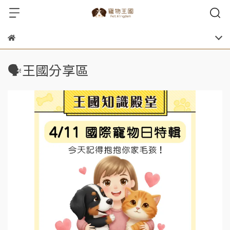
🗣️王國分享區