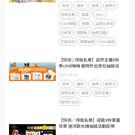
狗狗
貓咪
抽獎
抽獎文
得獎名單
貓貓
Halo
Halo嘿囉
嘿囉
品牌拉桿車
拉桿車
滿額抽
抽獎活動
王國快訊
嘿囉抽獎
Halo抽獎
【快訊 / 得獎名單】自然主義X秋
季chill嗨嗨 寵物外出背包抽獎活
動說明
2025-09-01
狗狗
貓咪
抽獎
抽獎文
得獎名單
貓貓
自然主義
寵物外出包
【快訊／得獎名單】冠能X仲夏嘉
年華 速沛飲水機抽獎活動說明
2025-08-06