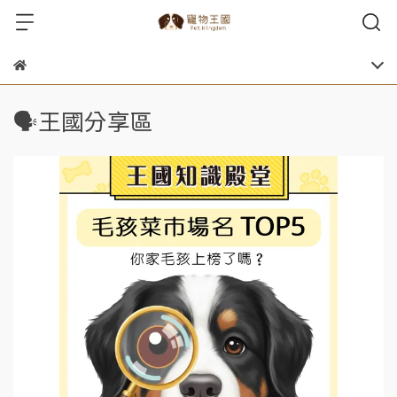
🗣️王國分享區