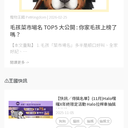
寵物王國 PetKingdom | 2026-02-25
毛孩菜市場名 TOP5 大公開 : 你家毛孩上榜了
嗎？
【本文重點】 1. 毛孩「菜市場名」多半是順口好叫、全家
好記、⋯
閱讀更多 ->
⚠️王國快訊
【快訊／得獎名單】(11月)Halo嘿
囉X年終限定活動 Halo拉桿車抽獎
活動說明
2025-11-05
狗狗
貓咪
抽獎
抽獎文