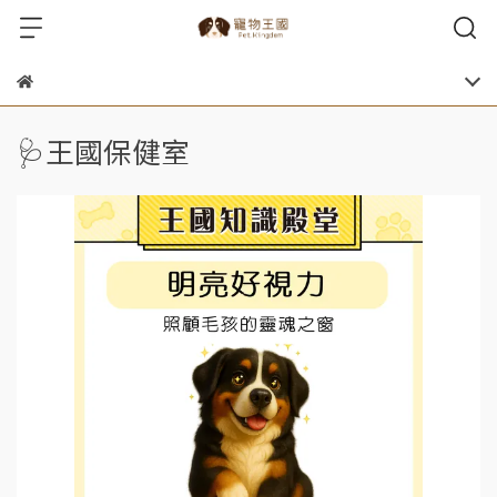
🩺王國保健室