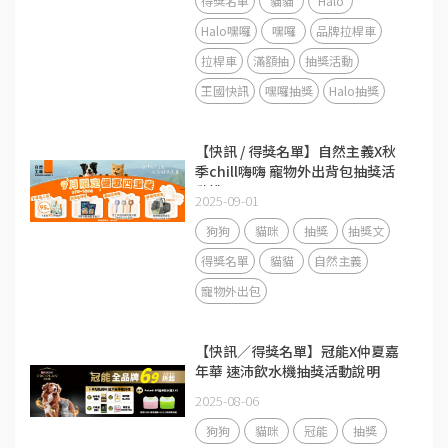
得獎名單
貓貓
Halo
Halo嘿囉
嘿囉
品牌拉桿車
拉桿車
滿額抽
抽獎活動
王國快訊
嘿囉抽獎
Halo抽獎
【快訊 / 得獎名單】自然主義X秋
季chill嗨嗨 寵物外出背包抽獎活
動說明
2025-09-01
狗狗
貓咪
抽獎
抽獎文
得獎名單
貓貓
自然主義
寵物外出包
【快訊／得獎名單】冠能X仲夏嘉
年華 速沛飲水機抽獎活動說明
2025-08-06
狗狗
貓咪
冠能
抽獎