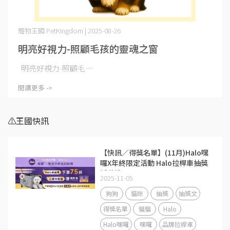
寵物王國 PetKingdom | 2025-08-26
明亮好視力-照顧毛孩的靈魂之窗
明亮好視力-照顧毛⋯
閱讀更多 ->
⚠️王國快訊
【快訊／得獎名單】(11月)Halo嘿
囉X年終限定活動 Halo拉桿車抽獎
活動說明
2025-11-05
狗狗
貓咪
抽獎
抽獎文
得獎名單
貓貓
Halo
Halo嘿囉
嘿囉
品牌拉桿車