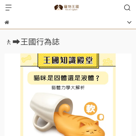
🚶‍➡️王國行為誌