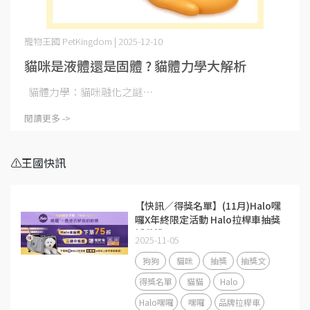
寵物王國 PetKingdom | 2025-12-10
貓咪是液體還是固體 ? 貓體力學大解析
貓體力學：貓咪融化之謎⋯
閱讀更多 ->
⚠️王國快訊
【快訊／得獎名單】(11月)Halo嘿
囉X年終限定活動 Halo拉桿車抽獎
活動說明
2025-11-05
狗狗
貓咪
抽獎
抽獎文
得獎名單
貓貓
Halo
Halo嘿囉
嘿囉
品牌拉桿車