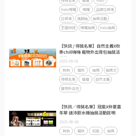
得獎名單
貓貓
Halo
Halo嘿囉
嘿囉
品牌拉桿車
拉桿車
滿額抽
抽獎活動
王國快訊
嘿囉抽獎
Halo抽獎
【快訊 / 得獎名單】自然主義X秋
季chill嗨嗨 寵物外出背包抽獎活
動說明
2025-09-01
狗狗
貓咪
抽獎
抽獎文
得獎名單
貓貓
自然主義
寵物外出包
【快訊／得獎名單】冠能X仲夏嘉
年華 速沛飲水機抽獎活動說明
2025-08-06
狗狗
貓咪
冠能
抽獎