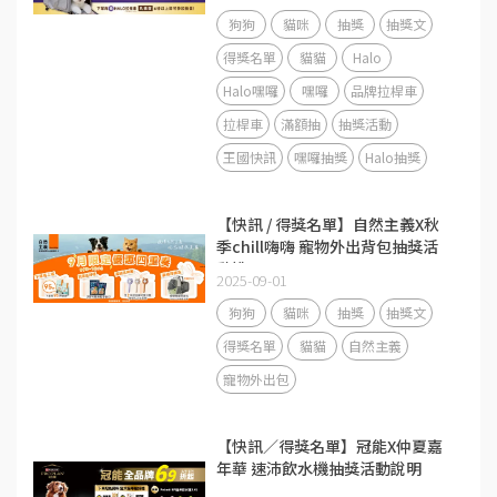
狗狗
貓咪
抽獎
抽獎文
得獎名單
貓貓
Halo
Halo嘿囉
嘿囉
品牌拉桿車
拉桿車
滿額抽
抽獎活動
王國快訊
嘿囉抽獎
Halo抽獎
【快訊 / 得獎名單】自然主義X秋
季chill嗨嗨 寵物外出背包抽獎活
動說明
2025-09-01
狗狗
貓咪
抽獎
抽獎文
得獎名單
貓貓
自然主義
寵物外出包
【快訊／得獎名單】冠能X仲夏嘉
年華 速沛飲水機抽獎活動說明