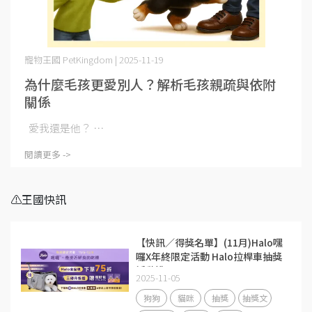
寵物王國 PetKingdom | 2025-11-19
為什麼毛孩更愛別人？解析毛孩親疏與依附
關係
愛我還是他？ ⋯
閱讀更多 ->
⚠️王國快訊
【快訊／得獎名單】(11月)Halo嘿
囉X年終限定活動 Halo拉桿車抽獎
活動說明
2025-11-05
狗狗
貓咪
抽獎
抽獎文