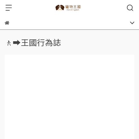
🚶‍➡️王國行為誌