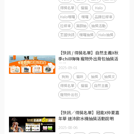
得獎名單
貓貓
Halo
Halo嘿囉
嘿囉
品牌拉桿車
拉桿車
滿額抽
抽獎活動
王國快訊
嘿囉抽獎
Halo抽獎
【快訊 / 得獎名單】自然主義X秋
季chill嗨嗨 寵物外出背包抽獎活
動說明
2025-09-01
狗狗
貓咪
抽獎
抽獎文
得獎名單
貓貓
自然主義
寵物外出包
【快訊／得獎名單】冠能X仲夏嘉
年華 速沛飲水機抽獎活動說明
2025-08-06