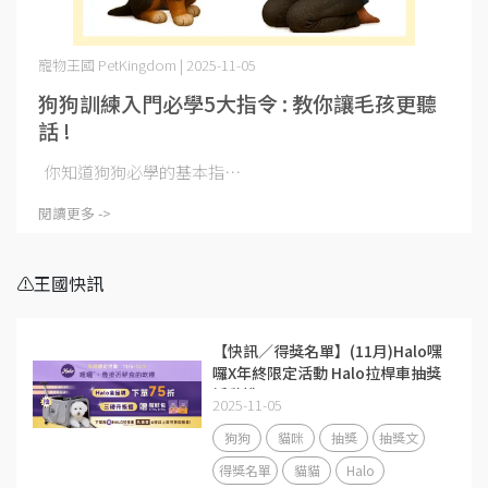
寵物王國 PetKingdom | 2025-11-05
狗狗訓練入門必學5大指令 : 教你讓毛孩更聽
話 !
你知道狗狗必學的基本指⋯
閱讀更多 ->
⚠️王國快訊
【快訊／得獎名單】(11月)Halo嘿
囉X年終限定活動 Halo拉桿車抽獎
活動說明
2025-11-05
狗狗
貓咪
抽獎
抽獎文
得獎名單
貓貓
Halo