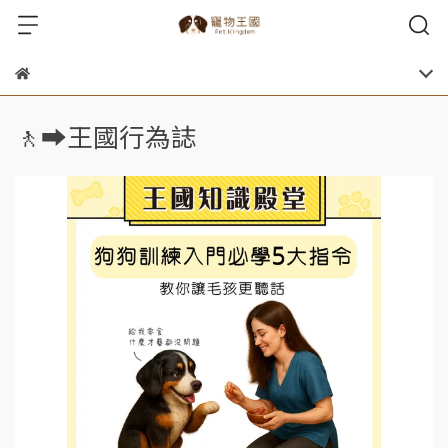
🚶‍➡️王國行為誌