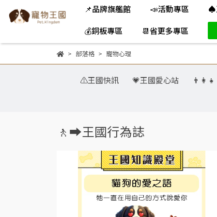
📌品牌旗艦館
📣活動專區
♠
💰銅板專區
📆省更多專區
部落格
寵物心理
⚠️王國快訊
💗王國愛心站
👨‍👩
🚶‍➡️王國行為誌