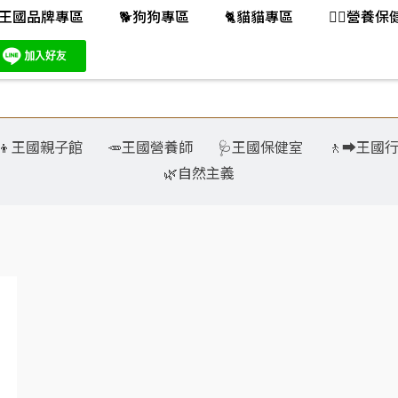
王國品牌專區
🐕️狗狗專區
🐈️貓貓專區
👨‍⚕️營養
‍👧‍👦王國親子館
🥕王國營養師
🩺王國保健室
🚶‍➡️王國
🌿自然主義