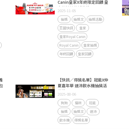
Canin皇家X年終限定回饋 皇
家飼料抽獎活動說明
2025-11-05
抽獎
抽獎文
抽獎活動
王國快訊
皇家
皇家Royal Canin
Royal Canin
皇家抽獎
年終回饋
皇家回饋
義
【快訊／得獎名單】冠能X仲
包
夏嘉年華 速沛飲水機抽獎活
動說明
2025-08-06
狗狗
貓咪
冠能
抽獎
抽獎文
速沛
飲水機
得獎名單