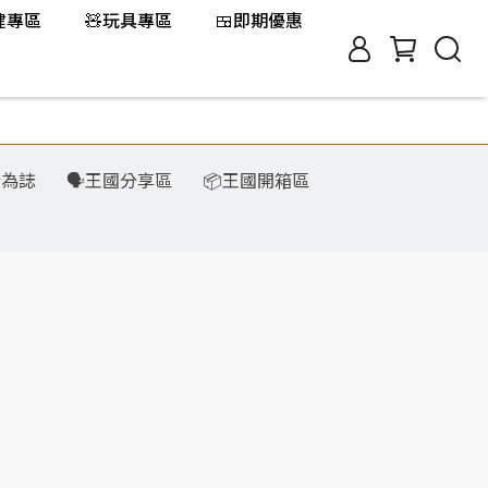
保健專區
🧸玩具專區
🍱即期優惠
行為誌
🗣️王國分享區
📦王國開箱區