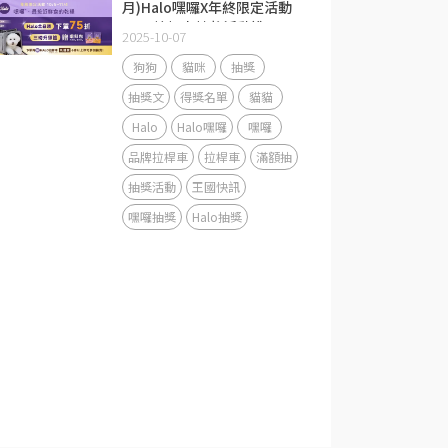
月)Halo嘿囉X年終限定活動
Halo拉桿車抽獎活動說明
2025-10-07
狗狗
貓咪
抽獎
抽獎文
得獎名單
貓貓
Halo
Halo嘿囉
嘿囉
品牌拉桿車
拉桿車
滿額抽
抽獎活動
王國快訊
嘿囉抽獎
Halo抽獎