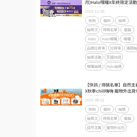
月)Halo嘿囉X年終限定活動
Halo拉桿車抽獎活動說明
2025-11-05
狗狗
貓咪
抽獎
抽獎文
得獎名單
貓貓
Halo
Halo嘿囉
嘿囉
品牌拉桿車
拉桿車
滿額抽
抽獎活動
王國快訊
嘿囉抽獎
Halo抽獎
【快訊 / 得獎名單】自然主
X秋季chill嗨嗨 寵物外出背
抽獎活動說明
2025-09-01
狗狗
貓咪
抽獎
抽獎文
得獎名單
貓貓
自然主義
寵物外出包