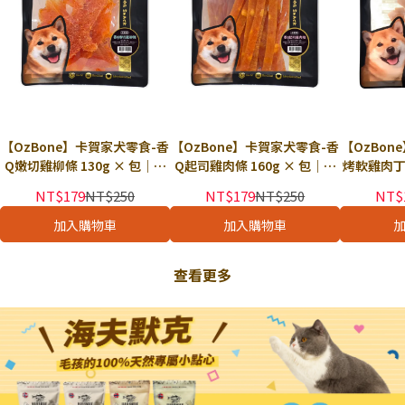
【OzBone】卡賀家犬零食-香
【OzBone】卡賀家犬零食-香
【OzBon
Q嫩切雞柳條 130g × 包｜狗
Q起司雞肉條 160g × 包｜狗
烤軟雞肉丁 
零食 狗點心 肉乾零食
零食 狗點心 肉條零食
食 狗點
NT$179
NT$250
NT$179
NT$250
NT$
加入購物車
加入購物車
查看更多