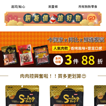
起司/點心
蒸蛋條
所有狗狗零食
肉肉控興奮啦！！買多更划算😍