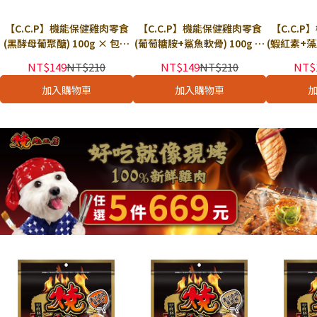
【C.C.P】機能保健雞肉零食
【C.C.P】機能保健雞肉零食
【C.C.
(黑酵母葡聚醣) 100g × 包｜
(葡萄糖胺+鯊魚軟骨) 100g ×
(蝦紅素+藻藍
狗零食 狗點心 寵物機能零食
包｜狗零食 狗點心 寵物機能零
狗零食 狗
NT$149
NT$210
NT$149
NT$210
NT$
抵抗力保健
食 關節保健
加入購物車
加入購物車