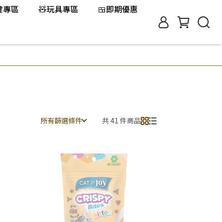
保健專區
🧸玩具專區
🍱即期優惠
所有篩選條件
共 41 件商品