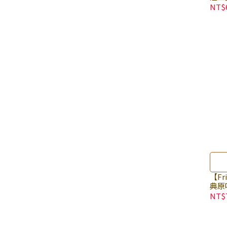
點心
NT$
【Fr
典原味
餅乾
NT$