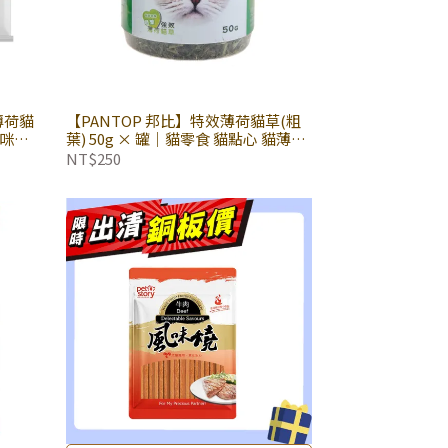
薄荷貓
【PANTOP 邦比】特效薄荷貓草(粗
貓咪壓
葉) 50g × 罐｜貓零食 貓點心 貓薄荷
 特
貓草 舒緩情緒
NT$250