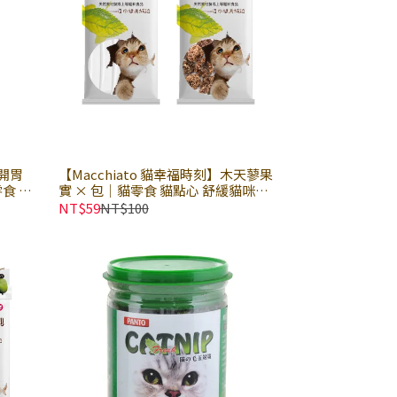
 開胃
【Macchiato 貓幸福時刻】木天蓼果
零食 貓
實 × 包｜貓零食 貓點心 舒緩貓咪壓
力 安撫情緒｜木天蓼果實粉 × 木天
NT$59
NT$100
蓼蟲嬰果實