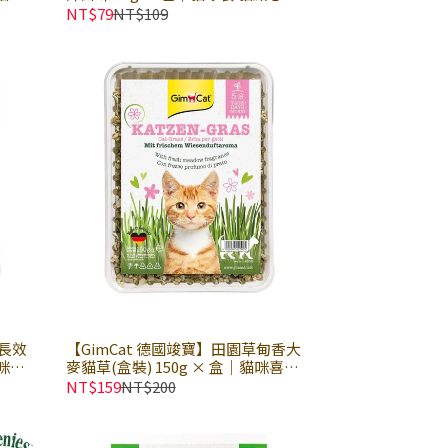
餅乾｜普瑞納
NT$79
NT$109
水長效
【GimCat 德國竣寶】田園草甸香大
貓咪喜
麥貓草(盒裝) 150g × 盒｜貓咪喜愛
草 貓
天然香氣貓草 DIY種植新鮮貓草 貓草
NT$159
NT$200
點心