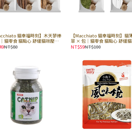
acchiato 貓幸福時刻】木天蓼棒
【Macchiato 貓幸福時刻】貓
包｜貓零食 貓點心 舒緩貓咪壓力
草 × 包｜貓零食 貓點心 舒緩
情緒｜木天蓼棒(細) × 木天蓼棒
力 幫助貓咪化毛｜特級貓薄荷 ×
49
NT$80
NT$59
NT$100
 × 木天蓼棒(粗)
級貓薄荷粉