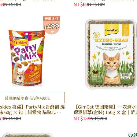
 貓餅乾｜普瑞納
心 貓餅乾｜普瑞納
69
NT$109
NT$69
NT$109
普瑞納貓零食 任8件499元
iskies 喜躍】PartyMix 香酥餅 經
【GimCat 德國竣寶】一次澆
 60g × 包｜貓零食 貓點心 貓
保濕貓草(盒裝) 150g × 盒｜
｜普瑞納
愛天然香氣貓草 DIY種植新鮮貓
79
NT$109
NT$159
NT$200
草點心