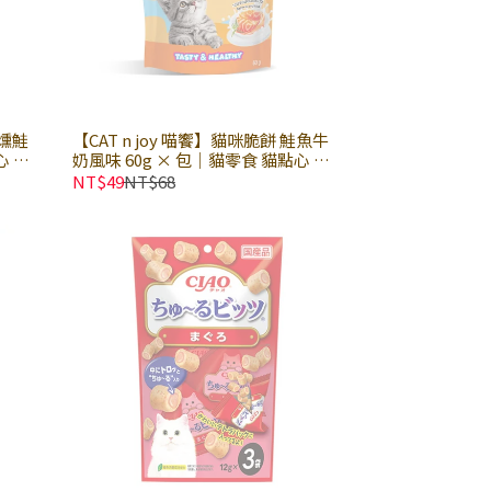
煙燻鮭
【CAT n joy 喵饗】貓咪脆餅 鮭魚牛
心 貓
奶風味 60g × 包｜貓零食 貓點心 貓
脆餅
NT$49
NT$68