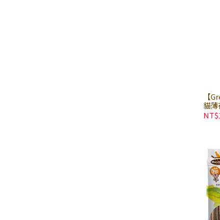
【Gr
貓薄荷
貓點
NT$