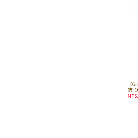
【G
裝)
草 
NT$