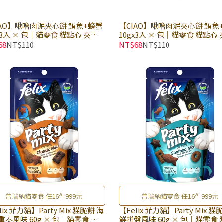
IAO】啾嚕肉泥夾心餅 鮪魚+螃蟹
【CIAO】啾嚕肉泥夾心餅 鮪魚
x3入 × 包｜貓零食 貓點心 夾心
10gx3入 × 包｜貓零食 貓點心
餅乾
68
NT$110
NT$68
NT$110
普瑞納貓零食 任16件999元
普瑞納貓零食 任16件999元
lix 菲力貓】Party Mix 貓脆餅 海
【Felix 菲力貓】Party Mix 貓
60g × 包｜貓零食 貓
鮮拼盤風味 60g × 包｜貓零食