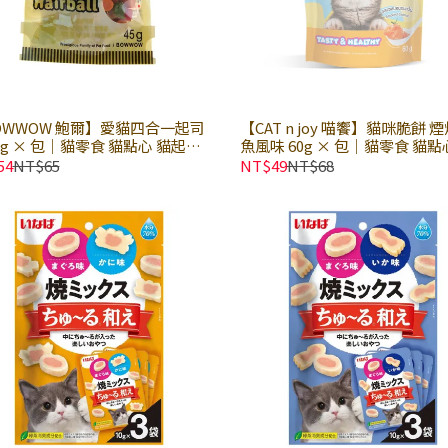
OWWOW 鮑爾】愛貓四合一起司
【CAT n joy 喵饗】貓咪脆餅 
5g × 包｜貓零食 貓點心 貓起司
魚風味 60g × 包｜貓零食 貓點
脆餅
54
NT$65
NT$49
NT$68