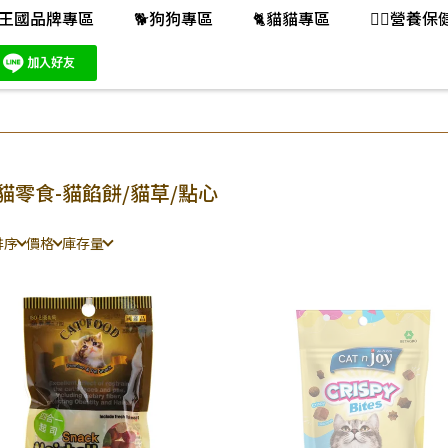
王國品牌專區
🐕️狗狗專區
🐈️貓貓專區
👨‍⚕️營養
貓零食-貓餡餅/貓草/點心
排序
價格
庫存量