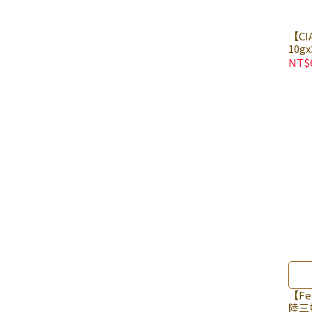
【C
10g
餅乾
NT$
【Fe
陸三重奏風味 