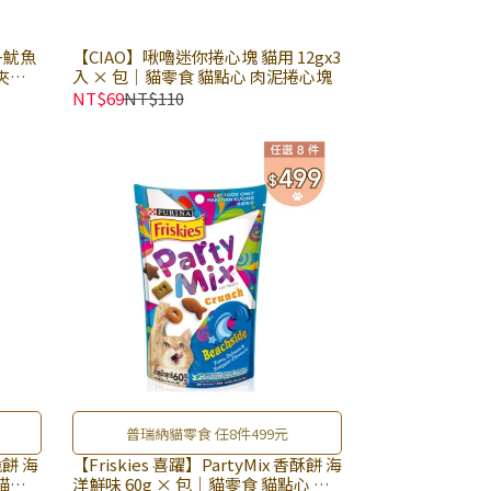
+魷魚
【CIAO】啾嚕迷你捲心塊 貓用 12gx3
 夾心
入 × 包｜貓零食 貓點心 肉泥捲心塊
NT$69
NT$110
普瑞納貓零食 任8件499元
脆餅 海
【Friskies 喜躍】PartyMix 香酥餅 海
 貓點
洋鮮味 60g × 包｜貓零食 貓點心 貓