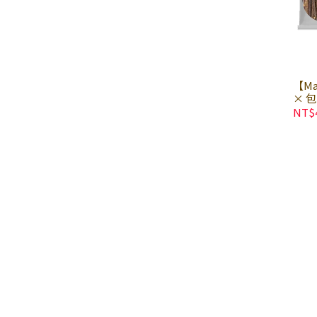
【M
× 
安撫
NT$
(中)