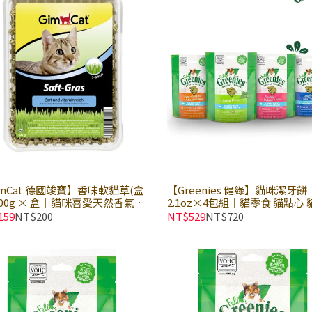
imCat 德國竣寶】香味軟貓草(盒
【Greenies 健綠】貓咪潔牙餅
 100g × 盒｜貓咪喜愛天然香氣貓
2.1oz×4包組｜貓零食 貓點心
DIY種植新鮮貓草 貓草點心
餅 健綠潔牙餅
159
NT$200
NT$529
NT$720