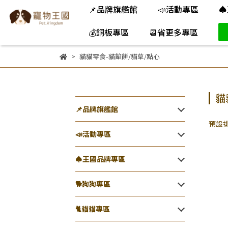
📌品牌旗艦館
📣活動專區
♠
💰銅板專區
📆省更多專區
貓貓零食-貓餡餅/貓草/點心
貓
📌品牌旗艦館
預設
📣活動專區
♠王國品牌專區
🐕️狗狗專區
🐈️貓貓專區