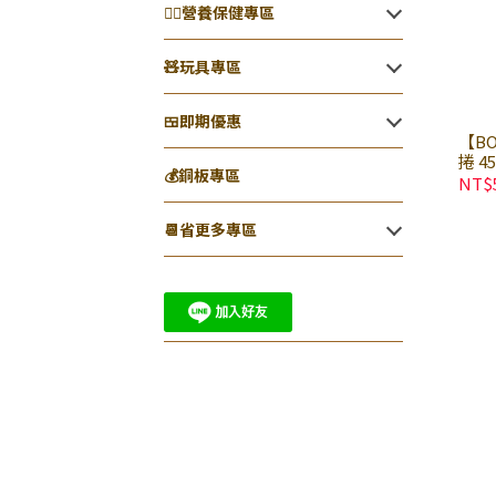
👨‍⚕️營養保健專區
🧸玩具專區
🍱即期優惠
【B
捲 4
💰銅板專區
零食
NT$
📆省更多專區