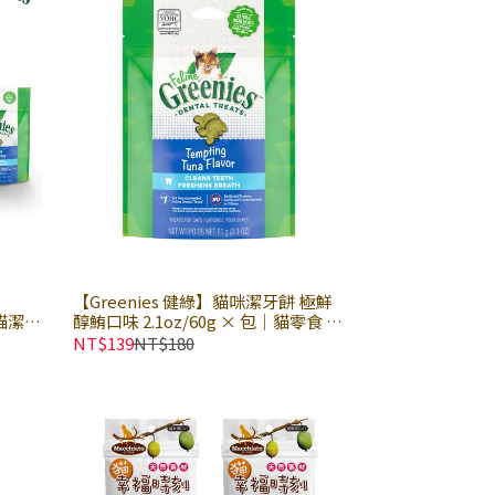
【Greenies 健綠】貓咪潔牙餅 極鮮
 貓潔牙
醇鮪口味 2.1oz/60g × 包｜貓零食 貓
點心 貓潔牙餅 健綠潔牙餅
NT$139
NT$180