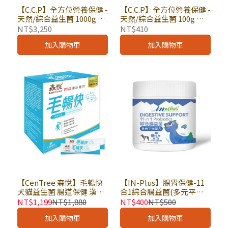
【C.C.P】全方位營養保健 -
【C.C.P】全方位營養保健 -
天然/綜合益生菌 1000g ×
天然/綜合益生菌 100g ×
罐｜犬貓適用大容量營養
罐｜犬貓日常保養入門款
NT$3,250
NT$410
補充粉 寵物保健品 腸胃保
補充粉 寵物保健品 腸胃保
加入購物車
加入購物車
健
健
【CenTree 森悅】毛暢快
【IN-Plus】腸胃保健-11
犬貓益生菌 腸道保健 漢方
合1綜合腸益菌(多元平衡
草本萃取 1g×30包入 × 盒
配方) 280g × 罐｜狗保健
NT$1,199
NT$1,880
NT$400
NT$500
｜消化保養 便便順暢 換糧
品 狗狗益生菌 寵物酵素
加入購物車
加入購物車
適用