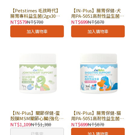
【Petstimes 毛孩時代】
【IN-Plus】腸胃保健-犬
腸胃專科益生菌(2gx30包)
用PA-5051高耐性益生菌
× 盒｜寵物營養保健 寵物
消化賦活配方 60顆 × 罐｜
NT$579
NT$700
NT$699
NT$870
保健品 腸胃保健
狗保健品 軟錠型 促進食慾
加入購物車
加入購物車
正常
【IN-Plus】關節保健-蛋
【IN-Plus】腸胃保健-貓
殼膜MSM關節心臟(強化銀
用PA-5051高耐性益生菌
養配方) 60顆 × 罐｜狗保
牛磺酸雙效配方 90顆 × 罐
NT$1,109
NT$1,380
NT$699
NT$870
健品 軟錠型 卵磷脂 維持活
｜貓保健品 軟錠型 促進食
已售完
加入購物車
力
慾正常