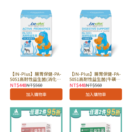
【IN-Plus】腸胃保健-PA-
【IN-Plus】腸胃保健-PA-
5051高耐性益生菌(消化調
5051高耐性益生菌(牛磺酸
理配方) 280g × 盒｜狗保
配方)(1gx30包) × 盒｜貓
NT$448
NT$560
NT$448
NT$560
健品 狗狗益生菌 免疫健康
保健品 貓咪益生菌 免疫健
加入購物車
加入購物車
康