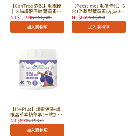
【CenTree 森悅】毛視優
【Petstimes 毛孩時代】8
｜犬貓護眼保健 葉黃素補
合1游離型葉黃素(2gx30
充 1g×30包入 × 盒｜熟齡
包) × 盒｜寵物營養保健
NT$1,199
NT$1,880
NT$669
NT$800
毛孩 眼睛保養 抗氧化日常
寵物保健品 眼睛保健
加入購物車
加入購物車
【IN-Plus】護眼保健-護
眼晶草本精華素(三效加強
配方) 60顆 × 罐｜狗保健
NT$699
NT$870
品 軟錠型 葉黃素 維護視覺
加入購物車