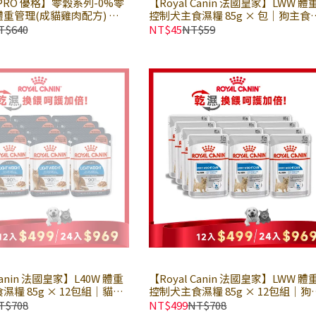
PRO 優格】零穀系列-0%零
【Royal Canin 法國皇家】LWW 體
重管理(成貓雞肉配方) ×
控制犬主食濕糧 85g × 包｜狗主食
 貓飼料 無穀飼料 優格天然
包 狗主食罐 理想體態 皇家犬濕糧｜
T$640
NT$45
NT$59
洲進口
Canin 法國皇家】L40W 體重
【Royal Canin 法國皇家】LWW 體
糧 85g × 12包組｜貓主
控制犬主食濕糧 85g × 12包組｜狗
主食罐 皇家貓濕糧｜歐洲進
食餐包 狗主食罐 理想體態 皇家犬濕
T$708
NT$499
NT$708