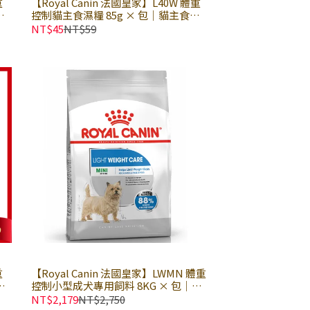
重
【Royal Canin 法國皇家】L40W 體重
餐
控制貓主食濕糧 85g × 包｜貓主食餐
歐
包 貓主食罐 皇家貓濕糧｜歐洲進口
NT$45
NT$59
重
【Royal Canin 法國皇家】LWMN 體重
主
控制小型成犬專用飼料 8KG × 包｜小
糧
顆粒 狗乾糧 狗飼料 皇家狗飼料｜
NT$2,179
NT$2,750