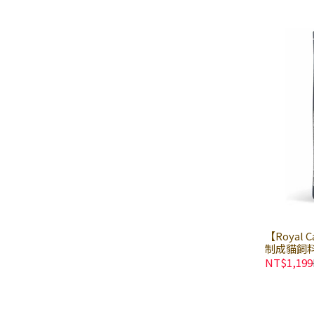
口
【Royal 
制成貓飼料
皇家貓飼
NT$1,199