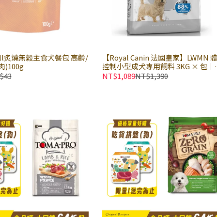
ill炙燒無穀主食犬餐包 高齡/
【Royal Canin 法國皇家】LWMN 
)100g
控制小型成犬專用飼料 3KG × 包｜
顆粒 狗乾糧 狗飼料 皇家狗飼料
$43
NT$1,089
NT$1,390