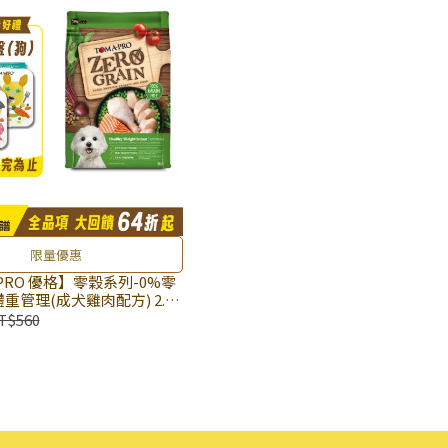
限量優惠
PRO 優格】零穀系列-0%零
重管理(成犬雞肉配方) 2.5
g × 包｜(廠效期20261028)
T$560
乾糧 狗飼料 無穀飼料 優格天
譜｜即期品