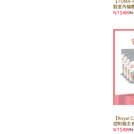
【TOMA-
穀室內貓體
包｜貓乾糧
NT$469
N
零穀食譜
【Royal 
控制貓主食濕
食餐包 貓
NT$499
N