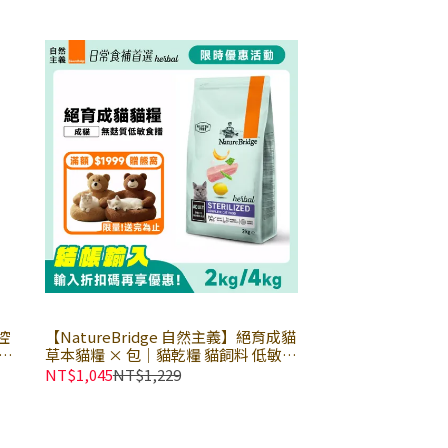
重控
【NatureBridge 自然主義】絕育成貓
飼料
草本貓糧 × 包｜貓乾糧 貓飼料 低敏飼
料 有穀飼料 無麩質 成貓配方 體重控制
NT$1,045
NT$1,229