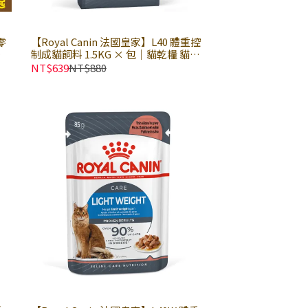
零
【Royal Canin 法國皇家】L40 體重控
×
制成貓飼料 1.5KG × 包｜貓乾糧 貓飼
 優
料 皇家貓飼料
NT$639
NT$880