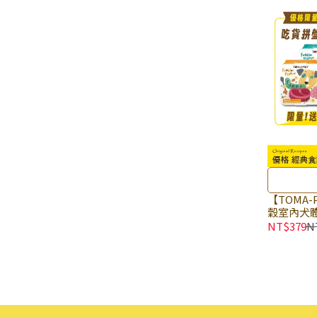
【TOMA-
穀室內犬體
磅/1.13k
NT$379
N
小顆粒 狗
然零穀食