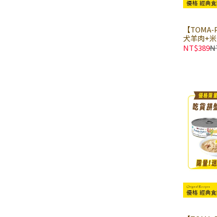
【TOMA
犬羊肉+米
糧 狗飼料
NT$389
N
食譜