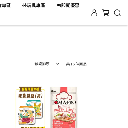
保健專區
🧸玩具專區
🍱即期優惠
預設排序
共 16 件商品