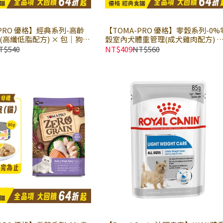
-PRO 優格】經典系列-高齡
【TOMA-PRO 優格】零穀系列-0%
(高纖低脂配方) × 包｜狗乾
穀室內犬體重管理(成犬雞肉配方) 
 熟齡 老犬飼料 優格經典寵物
包｜小顆粒 狗乾糧 狗飼料 無穀飼料
T$540
NT$409
NT$560
格天然零穀食譜