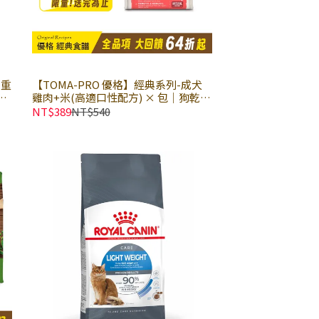
體重
【TOMA-PRO 優格】經典系列-成犬
小
雞肉+米(高適口性配方) × 包｜狗乾糧
狗飼料 優格經典寵物食譜
NT$389
NT$540