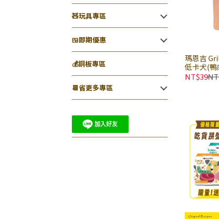
🧸玩具專區
🍱即期優惠
瑪恩吉 Gr
💰銅板專區
低卡犬(鴨肉
NT$39
NT
📆省更多專區