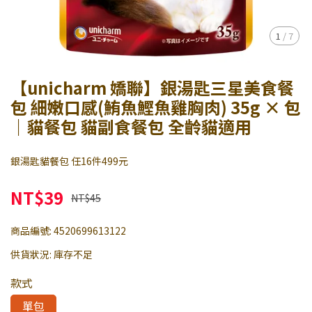
1
/
7
【unicharm 嬌聯】銀湯匙三星美食餐
包 細嫩口感(鮪魚鰹魚雞胸肉) 35g × 包
｜貓餐包 貓副食餐包 全齡貓適用
銀湯匙貓餐包 任16件499元
NT$39
NT$45
商品編號:
4520699613122
供貨狀況:
庫存不足
款式
單包