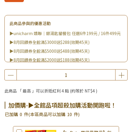
此商品參與的優惠活動
▶unicharm 嬌聯｜銀湯匙貓餐包 任選6件199元 / 16件499元
▶8月回饋券全館滿$3000送$288(效期45天)
▶8月回饋券全館滿$5000送$488(效期45天)
▶8月回饋券全館滿$2000送$188(效期45天)
▶8月回饋券全館滿$8000送$888(效期45天)
▶8/8王國雙饗日 全館9折
▶消費滿999｜享超值價$299加購BIO UP面膜
此商品 「 最高 」可以折抵紅利
4
點 (約等於
NT$4
)
▶全館不限消費金額｜享超值價$19起 加購自然主義嚐鮮試吃
組！
加價購-▶全館品項超殺加購活動開跑啦！
▶王國加購活動 訂單享超值優惠價加購好物
已加購
0
件
(本區商品可以加購
10
件)
▶全館品項超殺加購活動開跑啦！
▶夏祭好禮｜購買犬貓乾溼糧，滿額享好禮5選3 (限量贈完為