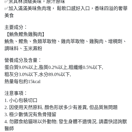
✅米其林頂級美味，原汁原味
✅加入滿滿美味魚肉塊， 鬆軟口感好入口，香味四溢的奢華
美食
主要成分：
【鮪魚鰹魚雞胸肉】
鮪魚、鰹魚、魚類萃取物、雞肉萃取物、雞胸肉、增稠劑、
調味料、玉米澱粉
營養成分及含量：
蛋白質9.0%以上,脂質0.2%以上,粗纖維0.5%以下,
粗灰分3.0%以下,水分89.0%以下,
熱量每包約15kcal
注意事項：
1. 小心包裝切口
2. 因使用天然原料, 顏色形狀多少有差異, 但品質無問題
3. 極少數情況有魚骨殘留
4. 勿餵食給貓咪以外動物; 發生身體不適情況, 請盡快諮詢獸
醫師