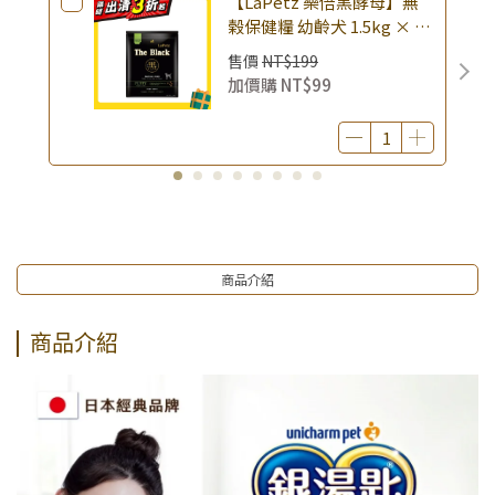
【LaPetz 樂倍黑酵母】無
止)
榖保健糧 幼齡犬 1.5kg × 包
｜(廠效期20260818) 狗乾糧
售價
NT$199
狗飼料 幼犬飼料 無穀配方｜
加價購
NT$99
即期品
商品介紹
商品介紹