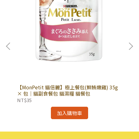
 包
【MonPetit 貓倍麗】極上餐包(鮮鮪嫩雞) 35g
【M
魚極
× 包｜貓副食餐包 貓濕糧 貓餐包
3
NT$35
NT
加入購物車