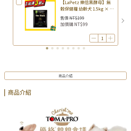
【LaPetz 樂倍黑酵母】無
榖保健糧 幼齡犬 1.5kg × 包
｜(廠效期20260818) 狗乾糧
售價
NT$199
狗飼料 幼犬飼料 無穀配方｜
加價購
NT$99
即期品
商品介紹
商品介紹