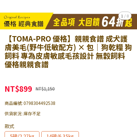
1
/
8
【TOMA-PRO 優格】親親食譜 成犬護
膚美毛(野牛低敏配方) × 包｜狗乾糧 狗
飼料 專為皮膚敏感毛孩設計 無穀飼料
優格親親食譜
NT$899
NT$1,150
商品編號:
0798304492538
供貨狀況:
庫存不足
款式
5磅/2.27kg
14磅/6.35kg