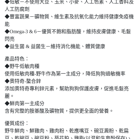
◆低敏－不使用大豆、玉米、小麥、人工色素、人工香料及
人工防腐劑
◆豐富蔬果－礦物質、維生素及抗氧化能力維持健康免疫機
能
◆Omega-3 & 6－優質不飽和脂肪酸，維持皮膚健康、毛髮
閃亮
◆益生菌 & 益菌生－維持消化機能、體質健康
產品特色：
◆野牛低敏肉種
使用低敏肉種-野牛作為第一主成分，降低狗狗過敏機率
◆奧特奇-螯合鋅
添加奧特奇專利鋅元素，幫助狗狗保護皮膚，促進毛髮亮
麗。
◆鮮肉第一主成分
含有完整的胺基酸及礦物質，提供更全面的營養。
優質成份：
野牛鮮肉、鮮雞肉、雞肉粉、乾應嘴豆、碗豆澱粉、乾扁
豆、乾碗豆、碗豆粉、葵花粕、雞脂(以混和生育酚保存)、