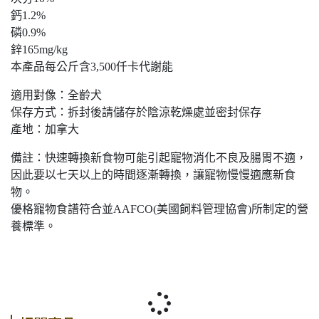
鈣1.2%
磷0.9%
鋅165mg/kg
本產品每公斤含3,500仟卡代謝能
適用對像：全齡犬
保存方式：拆封後請儲存於陰涼乾燥處並密封保存
產地：加拿大
備註：快速轉換新食物可能引起寵物消化不良及腸胃不適，
因此要以七天以上的時間逐漸轉換，讓寵物慢慢適應新食
物。
優格寵物食譜符合並AAFCO(美國飼料管理協會)所制定的營
養標準。