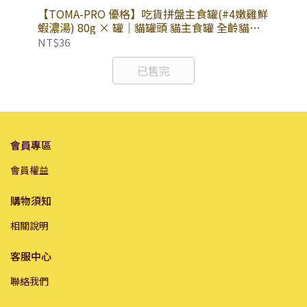
全燕
【TOMA-PRO 優格】吃貨拼盤主食罐(#4嫩雞鮮
【
乾糧
蝦濃湯) 80g × 罐｜貓罐頭 貓主食罐 全齡貓適
羊肉
用
盒
NT$36
NT
已售完
會員專區
會員權益
購物須知
相關說明
客服中心
聯絡我們