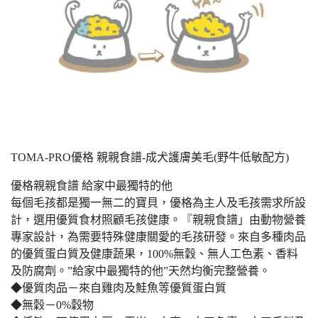
TOMA-PRO優格 親親食譜-成犬護膚美毛(野牛低敏配方)
優格親親食譜 給家中最獨特的他
每個毛孩都是獨一無二的寶貝，優格為主人及毛孩需求所設
計，選用優質食材照顧毛孩健康。『親親食譜」由動物營養
專家設計，為需要特殊健康關愛的毛孩研發。來自多種肉品
的優質蛋白質及健康蔬果，100%無穀、無人工色素、香料
及防腐劑。”給家中最獨特的他”天然均衡完整營養。
◆優質肉品－來自雞肉及鮭魚等優質蛋白質
◆無穀－0%穀物