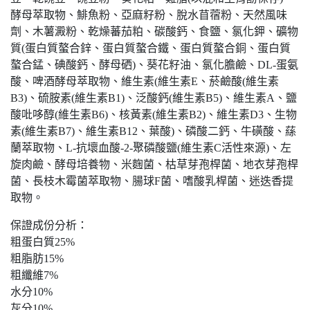
酵母萃取物、鯡魚粉、亞麻籽粉、脫水苜蓿粉、天然風味
劑、木薯澱粉、乾燥蕃茄粕、碳酸鈣、食鹽、氯化鉀、礦物
質(蛋白質螯合鋅、蛋白質螯合鐵、蛋白質螯合銅、蛋白質
螯合錳、碘酸鈣、酵母硒)、葵花籽油、氯化膽鹼、DL-蛋氨
酸、啤酒酵母萃取物、維生素(維生素E、菸鹼酸(維生素
B3)、硫胺素(維生素B1)、泛酸鈣(維生素B5)、維生素A、鹽
酸吡哆醇(維生素B6)、核黃素(維生素B2)、維生素D3、生物
素(維生素B7)、維生素B12、葉酸)、磷酸二鈣、牛磺酸、蕬
蘭萃取物、L-抗壞血酸-2-聚磷酸鹽(維生素C活性來源)、左
旋肉鹼、酵母培養物、米麴菌、枯草芽孢桿菌、地衣芽孢桿
菌、長枝木霉菌萃取物、腸球F菌、嗜酸乳桿菌、迷迭香提
取物。
保證成份分析：
粗蛋白質25%
粗脂肪15%
粗纖維7%
水分10%
灰分10%