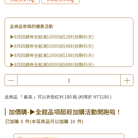
此商品參與的優惠活動
▶8月回饋券全館滿$3000送$288(效期45天)
▶8月回饋券全館滿$5000送$488(效期45天)
▶8月回饋券全館滿$2000送$188(效期45天)
▶8月回饋券全館滿$8000送$888(效期45天)
▶消費滿999｜享超值價$299加購BIO UP面膜
▶全館不限消費金額｜享超值價$19起 加購自然主義嚐鮮試吃
組！
此商品 「 最高 」可以折抵紅利
180
點 (約等於
NT$180
)
▶王國加購活動 訂單享超值優惠價加購好物
▶全館品項超殺加購活動開跑啦！
加價購-▶全館品項超殺加購活動開跑啦！
▶夏祭好禮｜購買犬貓乾溼糧，滿額享好禮5選3 (限量贈完為
已加購
0
件
(本區商品可以加購
10
件)
止)
▶優格｜犬乾糧買就送吃貨拼盤犬主食餐盒 (限量贈完為止)