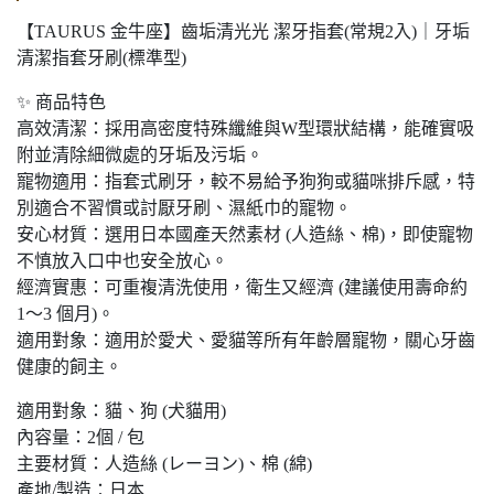
【TAURUS 金牛座】齒垢清光光 潔牙指套(常規2入)｜牙垢
清潔指套牙刷(標準型)
✨ 商品特色
高效清潔：採用高密度特殊纖維與W型環狀結構，能確實吸
附並清除細微處的牙垢及污垢。
寵物適用：指套式刷牙，較不易給予狗狗或貓咪排斥感，特
別適合不習慣或討厭牙刷、濕紙巾的寵物。
安心材質：選用日本國產天然素材 (人造絲、棉)，即使寵物
不慎放入口中也安全放心。
經濟實惠：可重複清洗使用，衛生又經濟 (建議使用壽命約
1～3 個月)。
適用對象：適用於愛犬、愛貓等所有年齡層寵物，關心牙齒
健康的飼主。
適用對象：貓、狗 (犬貓用)
內容量：2個 / 包
主要材質：人造絲 (レーヨン)、棉 (綿)
產地/製造：日本