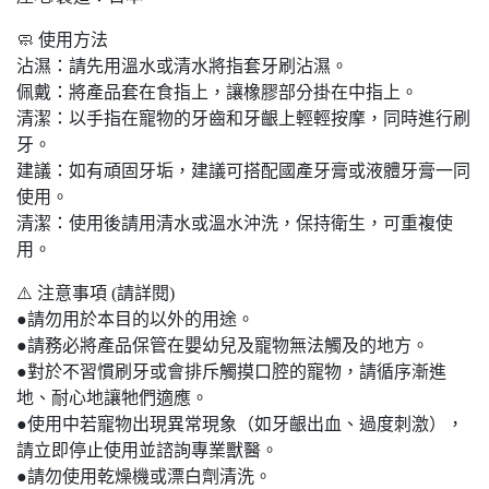
🧼 使用方法
沾濕：請先用溫水或清水將指套牙刷沾濕。
佩戴：將產品套在食指上，讓橡膠部分掛在中指上。
清潔：以手指在寵物的牙齒和牙齦上輕輕按摩，同時進行刷
牙。
建議：如有頑固牙垢，建議可搭配國產牙膏或液體牙膏一同
使用。
清潔：使用後請用清水或溫水沖洗，保持衛生，可重複使
用。
⚠️ 注意事項 (請詳閱)
●請勿用於本目的以外的用途。
●請務必將產品保管在嬰幼兒及寵物無法觸及的地方。
●對於不習慣刷牙或會排斥觸摸口腔的寵物，請循序漸進
地、耐心地讓牠們適應。
●使用中若寵物出現異常現象（如牙齦出血、過度刺激），
請立即停止使用並諮詢專業獸醫。
●請勿使用乾燥機或漂白劑清洗。