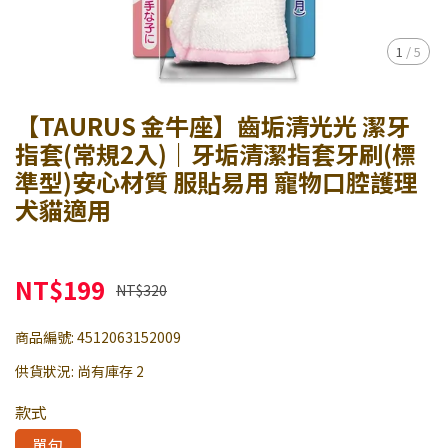
1
/
5
【TAURUS 金牛座】齒垢清光光 潔牙
指套(常規2入)｜牙垢清潔指套牙刷(標
準型)安心材質 服貼易用 寵物口腔護理
犬貓適用
NT$199
NT$320
商品編號:
4512063152009
供貨狀況:
尚有庫存 2
款式
單包