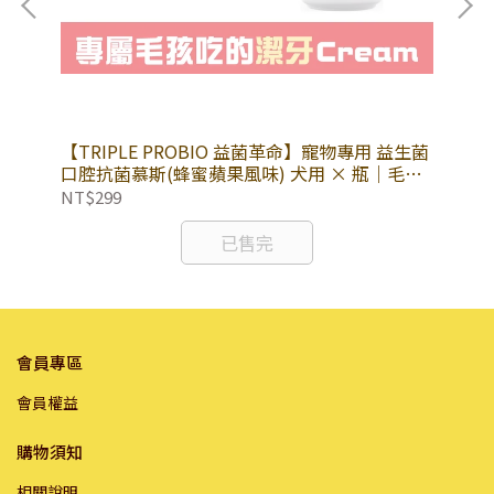
霧
【TRIPLE PROBIO 益菌革命】寵物專用 益生菌
【T
口腔抗菌慕斯(蜂蜜蘋果風味) 犬用 × 瓶｜毛孩
口
吃的Cream 專利益菌 溫和不刺激｜潔牙慕斯 口
吃
NT$299
NT
腔清潔 除臭 寵物互動
腔
已售完
會員專區
會員權益
購物須知
相關說明