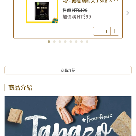
榖保健糧 幼齡犬 1.5kg × 包
｜(廠效期20260818) 狗乾糧
售價
NT$199
狗飼料 幼犬飼料 無穀配方｜
加價購
NT$99
即期品
商品介紹
商品介紹