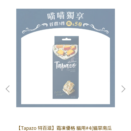
格)
【Tapazo 特百滋】霜凍優格 貓用#4(貓草南瓜
【