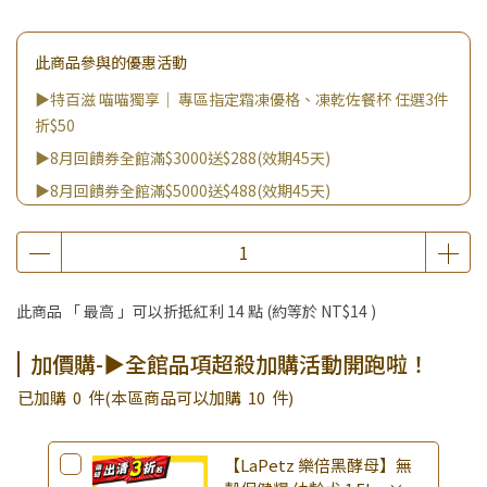
此商品參與的優惠活動
▶特百滋 喵喵獨享｜ 專區指定霜凍優格、凍乾佐餐杯 任選3件
折$50
▶8月回饋券全館滿$3000送$288(效期45天)
▶8月回饋券全館滿$5000送$488(效期45天)
▶8月回饋券全館滿$2000送$188(效期45天)
▶8月回饋券全館滿$8000送$888(效期45天)
▶消費滿999｜享超值價$299加購BIO UP面膜
此商品 「 最高 」可以折抵紅利
14
點 (約等於
NT$14
)
▶全館不限消費金額｜享超值價$19起 加購自然主義嚐鮮試吃
組！
加價購-▶全館品項超殺加購活動開跑啦！
▶王國加購活動 訂單享超值優惠價加購好物
已加購
0
件
(本區商品可以加購
10
件)
▶全館品項超殺加購活動開跑啦！
【LaPetz 樂倍黑酵母】無