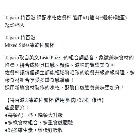
Tapazo 特百滋 絕配凍乾佐餐杯 貓用#1(雞肉+蝦米+雞蛋)
7gx5杯入
Tapazo 特百滋
Mixed Sides凍乾佐餐杯
Tapazo取自英文Taste Puzzle的組合詞諧音，象徵美味食材的
堆疊，拼合成極具口感、顏值、滋味的豐盛美食。
佐餐杯讓每個飼主都能輕鬆將毛孩的晚餐升級高級料理，多
樣食材組合享受多重食感體驗！
採用新鮮食材製作的凍乾，酥脆口感營養美味更加分！
【特百滋®凍乾佐餐杯 貓用 雞肉+蝦米+雞蛋】
產品簡介：
●每餐配一杯，晚餐大升級
●多樣食材組合，多重食感體驗
●蝦多維生素，雞蛋好吸收