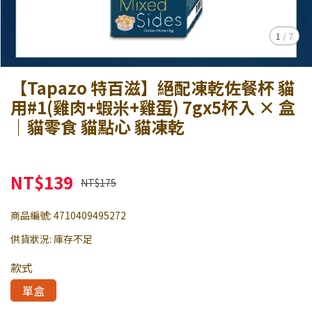
1
/
7
【Tapazo 特百滋】絕配凍乾佐餐杯 貓
用#1(雞肉+蝦米+雞蛋) 7gx5杯入 × 盒
｜貓零食 貓點心 貓凍乾
NT$139
NT$175
商品編號:
4710409495272
供貨狀況:
庫存不足
款式
單盒