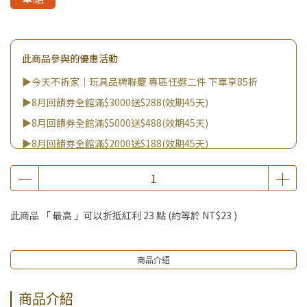
此商品參與的優惠活動
▶今天不拆家｜玩具品牌聯慶 專區任選二件 下單享85折
▶8月回饋券全館滿$3000送$288(效期45天)
▶8月回饋券全館滿$5000送$488(效期45天)
▶8月回饋券全館滿$2000送$188(效期45天)
▶8月回饋券全館滿$8000送$888(效期45天)
▶消費滿999｜享超值價$299加購BIO UP面膜
▶全館不限消費金額｜享超值價$19起 加購自然主義嚐鮮試吃
此商品 「 最高 」可以折抵紅利
23
點 (約等於
NT$23
)
組！
▶王國加購活動 訂單享超值優惠價加購好物
商品介紹
商品介紹