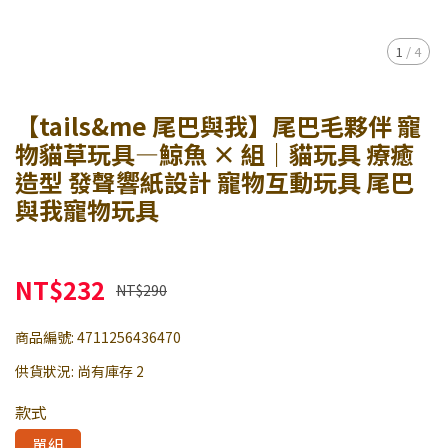
1
/
4
【tails&me 尾巴與我】尾巴毛夥伴 寵
物貓草玩具—鯨魚 × 組｜貓玩具 療癒
造型 發聲響紙設計 寵物互動玩具 尾巴
與我寵物玩具
NT$232
NT$290
商品編號:
4711256436470
供貨狀況:
尚有庫存 2
款式
單組