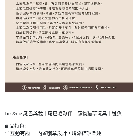
tails&me 尾巴與我｜尾巴毛夥伴｜寵物貓草玩具｜鯨魚
商品特色:
✅ 互動有趣 — 內置貓草設計，增添貓咪樂趣