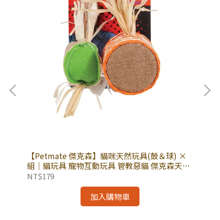
壓
【Petmate 傑克森】貓咪天然玩具(鼓＆球) ×
【
薦
組｜貓玩具 寵物互動玩具 管教惡貓 傑克森天然
裝
玩具
貨
NT$179
NT
加入購物車