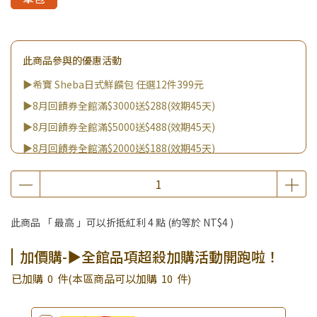
此商品參與的優惠活動
▶希寶 Sheba日式鮮饌包 任選12件399元
▶8月回饋券全館滿$3000送$288(效期45天)
▶8月回饋券全館滿$5000送$488(效期45天)
▶8月回饋券全館滿$2000送$188(效期45天)
▶8月回饋券全館滿$8000送$888(效期45天)
▶消費滿999｜享超值價$299加購BIO UP面膜
▶全館不限消費金額｜享超值價$19起 加購自然主義嚐鮮試吃
此商品 「 最高 」可以折抵紅利
4
點 (約等於
NT$4
)
組！
▶王國加購活動 訂單享超值優惠價加購好物
加價購-▶全館品項超殺加購活動開跑啦！
▶全館品項超殺加購活動開跑啦！
已加購
0
件
(本區商品可以加購
10
件)
▶夏祭好禮｜購買犬貓乾溼糧，滿額享好禮5選3 (限量贈完為
止)