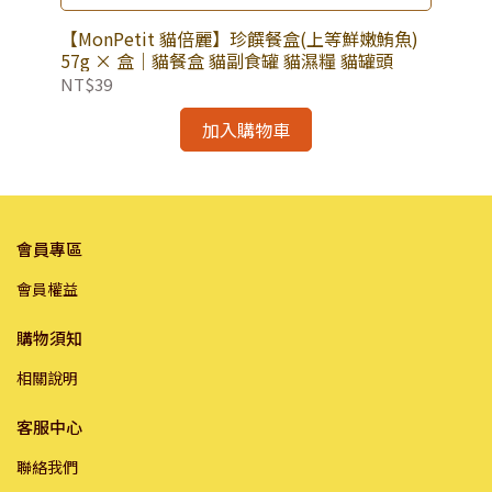
【
)
【MonPetit 貓倍麗】珍饌餐盒(上等鮮嫩鮪魚)
(鮪
貓適
57g × 盒｜貓餐盒 貓副食罐 貓濕糧 貓罐頭
寶
NT
NT$39
加入購物車
會員專區
會員權益
購物須知
相關說明
客服中心
聯絡我們