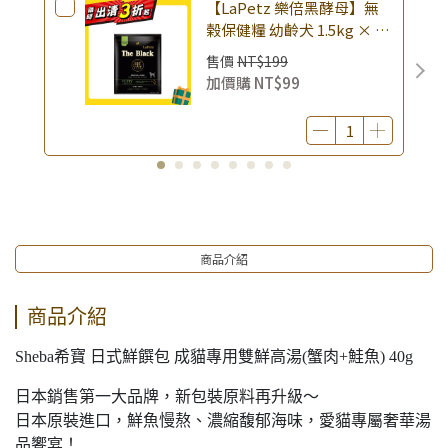
【LaPetz 樂倍黑酵母】無
榖保健糧 幼齡犬 1.5kg × 包
｜(廠效期20260818) 狗乾糧
售價
NT$199
狗飼料 幼犬飼料 無穀配方｜
加價購
NT$99
即期品
商品介紹
商品介紹
Sheba希寶 日式鮮饌包 成貓專用雙鮮高湯(蟹肉+鮭魚) 40g
日本銷售第一大品牌，新包裝原料再升級～
日本原裝進口，鮮魚慢熬、濃縮馥郁海味，愛貓專屬奢華湯
品饗宴！