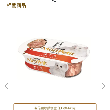
相關商品
貓倍麗珍饌餐盒 任12件449元