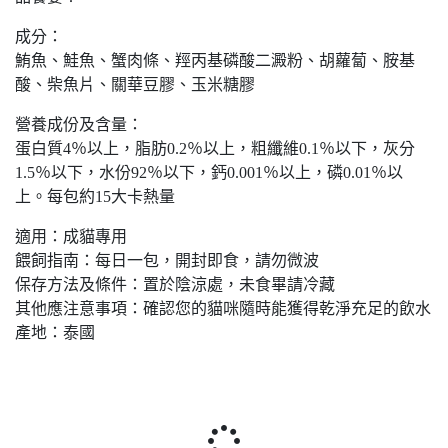
成分：
鮪魚、鮭魚、蟹肉條、羥丙基磷酸二澱粉、胡蘿蔔、胺基
酸、柴魚片、關華豆膠、玉米糖膠
營養成份及含量：
蛋白質4％以上，脂肪0.2％以上，粗纖維0.1％以下，灰分
1.5％以下，水份92％以下，鈣0.001％以上，磷0.01％以
上。每包約15大卡熱量
適用：成貓專用
餵飼指南：每日一包，開封即食，請勿微波
保存方法及條件：置於陰涼處，未食畢請冷藏
其他應注意事項：確認您的貓咪隨時能獲得乾淨充足的飲水
產地：泰國