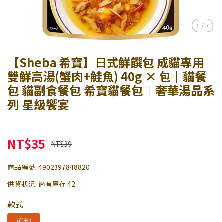
1
/
7
【Sheba 希寶】日式鮮饌包 成貓專用
雙鮮高湯(蟹肉+鮭魚) 40g × 包｜貓餐
包 貓副食餐包 希寶貓餐包｜奢華湯品系
列 星級饗宴
NT$35
NT$39
商品編號:
4902397848820
供貨狀況:
尚有庫存 42
款式
單包