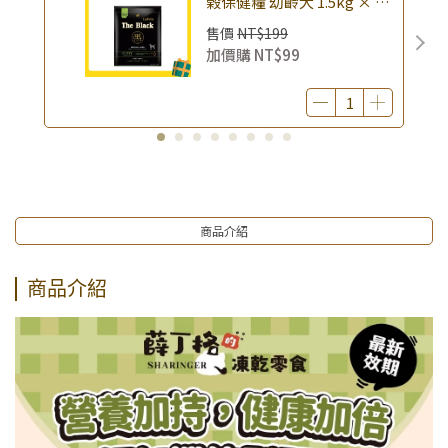
榖保健糧 幼齡犬 1.5kg × 包
｜(廠效期20260818) 狗乾糧
售價
NT$199
狗飼料 幼犬飼料 無穀配方｜
加價購
NT$99
即期品
商品介紹
商品介紹