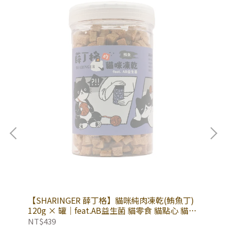
丁)
【SHARINGER 薛丁格】貓咪純肉凍乾(鮪魚丁)
【
貓凍
120g × 罐｜feat.AB益生菌 貓零食 貓點心 貓凍
丁)
乾
凍
NT$439
NT