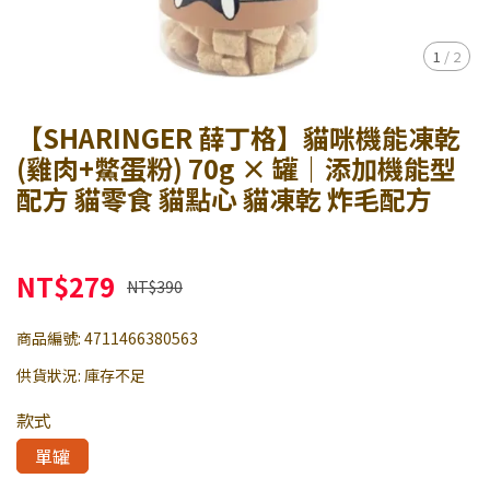
1
/
2
【SHARINGER 薛丁格】貓咪機能凍乾
(雞肉+鱉蛋粉) 70g × 罐｜添加機能型
配方 貓零食 貓點心 貓凍乾 炸毛配方
NT$279
NT$390
商品編號:
4711466380563
供貨狀況:
庫存不足
款式
單罐