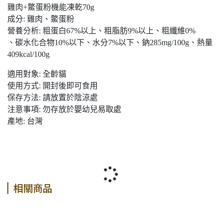
雞肉+鱉蛋粉機能凍乾70g
成分: 雞肉、鱉蛋粉
營養分析: 粗蛋白67%以上、粗脂肪9%以上、粗纖維0%
、碳水化合物10%以下、水分7%以下、鈉285mg/100g、熱量
409kcal/100g
適用對象: 全齡貓
使用方式: 開封後即可食用
保存方法: 請放置於陰涼處
注意事項: 勿存放於嬰幼兒易取處
產地: 台灣
相關商品