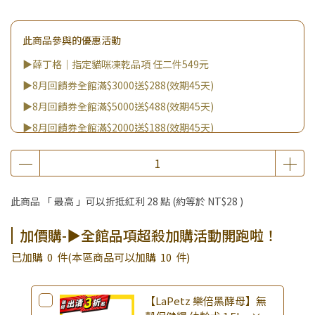
此商品參與的優惠活動
▶薛丁格｜指定貓咪凍乾品項 任二件549元
▶8月回饋券全館滿$3000送$288(效期45天)
▶8月回饋券全館滿$5000送$488(效期45天)
▶8月回饋券全館滿$2000送$188(效期45天)
▶8月回饋券全館滿$8000送$888(效期45天)
▶消費滿999｜享超值價$299加購BIO UP面膜
▶全館不限消費金額｜享超值價$19起 加購自然主義嚐鮮試吃
此商品 「 最高 」可以折抵紅利
28
點 (約等於
NT$28
)
組！
▶王國加購活動 訂單享超值優惠價加購好物
加價購-▶全館品項超殺加購活動開跑啦！
▶全館品項超殺加購活動開跑啦！
已加購
0
件
(本區商品可以加購
10
件)
【LaPetz 樂倍黑酵母】無