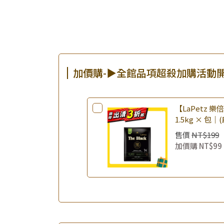
加價購-▶全館品項超殺加購活動
【LaPetz 
1.5kg × 包｜
飼料 幼犬飼料
售價
NT$199
加價購
NT$99