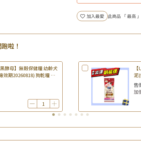
▶王國加購活動 訂單享超值
▶全館品項超殺加購活動開跑
加入最愛
此商品 「 最高
▶夏祭好禮｜購買犬貓乾溼糧，
開跑啦！
樂倍黑酵母】無榖保健糧 幼齡犬
【U
(廠效期20260818) 狗乾糧 狗
泥(
 無穀配方｜即期品
期2
售
品
加