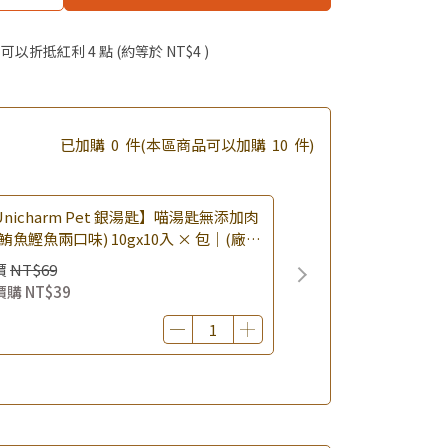
優惠價加購好物
啦！
 」可以折抵紅利
4
點 (約等於
NT$4
)
滿額享好禮5選3 (限量贈完為止)
已加購
0
件
(本區商品可以加購
10
件)
nicharm Pet 銀湯匙】喵湯匙無添加肉
鮪魚鰹魚兩口味) 10gx10入 × 包｜(廠效
0260819) 貓肉泥 貓點心 肉泥條｜即期
價
NT$69
價購
NT$39