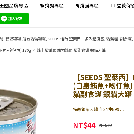
王國品牌專區
🐕️狗狗專區
🐈️貓貓專區
👨‍⚕️營養
)
,
貓貓罐罐-所有貓貓罐罐
,
SEEDS 惜時 聖萊西｜多入組優惠
,
貓濕糧_副食罐
,
白身鮪魚+吻仔魚) 170g × 罐｜貓罐頭 寵物罐頭 貓副食罐 銀貓大罐
【SEEDS 聖萊西】
(白身鮪魚+吻仔魚) 
貓副食罐 銀貓大罐
特級銀貓大罐 任24件899元
NT$44
NT$49