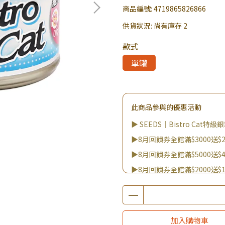
商品編號:
4719865826866
供貨狀況:
尚有庫存 2
款式
單罐
此商品參與的優惠活動
▶ SEEDS｜Bistro Cat特
▶8月回饋券全館滿$3000送$2
▶8月回饋券全館滿$5000送$4
▶8月回饋券全館滿$2000送$1
▶8月回饋券全館滿$8000送$8
▶消費滿999｜享超值價$299加
▶全館不限消費金額｜享超值價
加入購物車