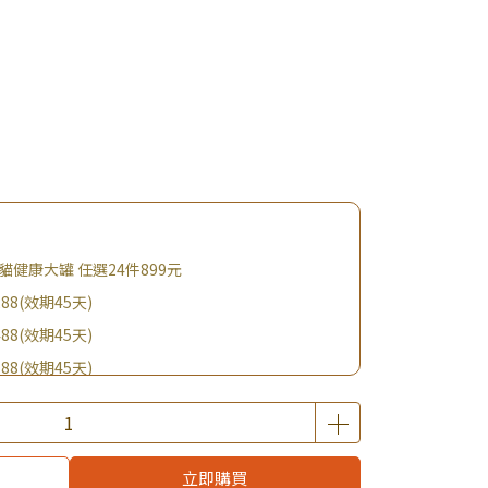
級銀貓健康大罐 任選24件899元
88(效期45天)
88(效期45天)
88(效期45天)
88(效期45天)
購BIO UP面膜
$19起 加購自然主義嚐鮮試吃組！
立即購買