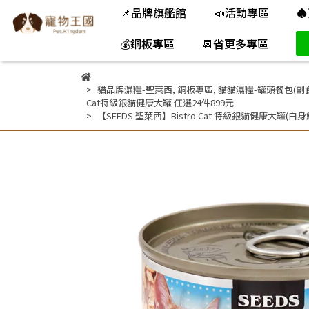
📌品牌旗艦館
📣活動專區
♠
💰銅板專區
📆省更多專區
貓品牌濕糧-聖萊西
,
銅板專區
,
貓貓濕糧-罐頭餐包(副食
Cat特級銀貓健康大罐 任選24件899元
【SEEDS 聖萊西】Bistro Cat 特級銀貓健康大罐(