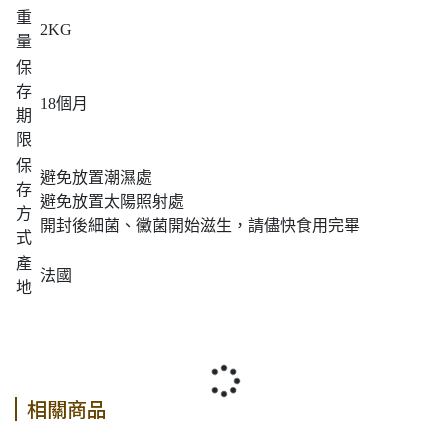
重
2KG
量
保
存
18個月
期
限
保
避免放置潮濕處
存
避免放置太陽照射處
方
開封後細菌、黴菌開始滋生，請儘快食用完畢
式
產
法國
地
相關商品