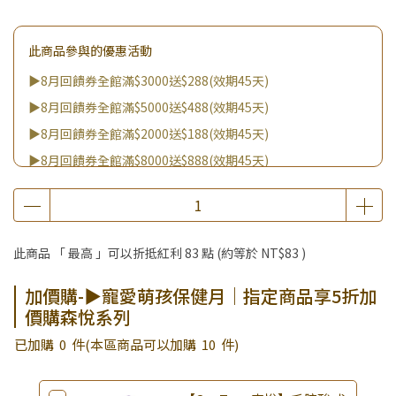
此商品參與的優惠活動
▶8月回饋券全館滿$3000送$288(效期45天)
▶8月回饋券全館滿$5000送$488(效期45天)
▶8月回饋券全館滿$2000送$188(效期45天)
▶8月回饋券全館滿$8000送$888(效期45天)
▶消費滿999｜享超值價$299加購BIO UP面膜
▶全館不限消費金額｜享超值價$19起 加購自然主義嚐鮮試吃
組！
此商品 「 最高 」可以折抵紅利
83
點 (約等於
NT$83
)
▶王國加購活動 訂單享超值優惠價加購好物
▶寵愛萌孩保健月｜指定商品享5折加價購森悅系列
加價購-▶寵愛萌孩保健月｜指定商品享5折加
價購森悅系列
▶全館品項超殺加購活動開跑啦！
▶皇家 購買指定商品送美容梳
已加購
0
件
(本區商品可以加購
10
件)
▶夏祭好禮｜購買犬貓乾溼糧，滿額享好禮5選3 (限量贈完為
止)