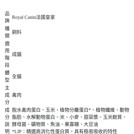
品
Royal Canin法國皇家
牌
種
飼料
類
適
用
成貓
階
段
體
全貓
型
主
成
禽肉
分
成
脫水禽肉蛋白、玉米、植物分離蛋白*、植物纖維、動物
分
脂肪、水解動物蛋白、米、小麥、甜菜漿、玉米麩質、
說
酵母菌、礦物質、魚油、果寡糖、大豆油
明
*LIP：精選高消化性蛋白質，具有極易吸收的特性