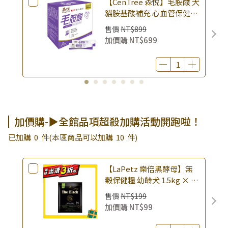
【CenTree 森悅】毛胺酸 犬
▶皇家 購買指定商品送主食濕糧 (二選一)
貓胺基酸補充 心血管保健
1g×30包入 × 盒｜抗氧化
售價
NT$899
活力維持 日常營養
加價購
NT$699
加價購-▶全館品項超殺加購活動開跑啦！
已加購
0
件
(本區商品可以加購
10
件)
【LaPetz 樂倍黑酵母】無
榖保健糧 幼齡犬 1.5kg × 包
｜(廠效期20260818) 狗乾糧
售價
NT$199
狗飼料 幼犬飼料 無穀配方｜
加價購
NT$99
即期品