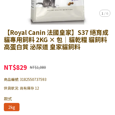
1
/
6
【Royal Canin 法國皇家】S37 絕育成
貓專用飼料 2KG × 包｜貓乾糧 貓飼料
高蛋白質 泌尿道 皇家貓飼料
NT$829
NT$1,080
商品編號:
3182550737593
供貨狀況:
尚有庫存 12
款式
2kg