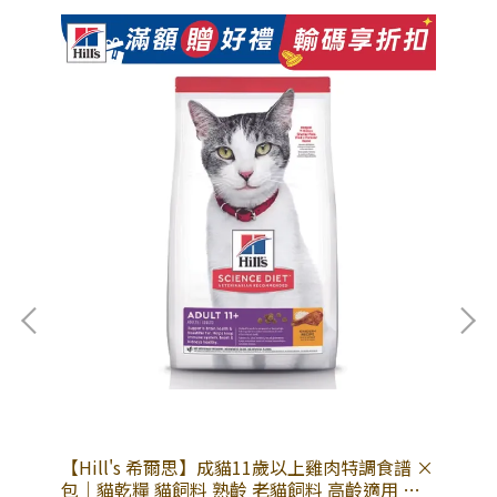
【Hill's 希爾思】成貓11歲以上雞肉特調食譜 ×
【H
貓配
包｜貓乾糧 貓飼料 熟齡 老貓飼料 高齡適用 希
｜