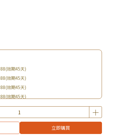
88(效期45天)
88(效期45天)
88(效期45天)
88(效期45天)
購BIO UP面膜
$19起 加購自然主義嚐鮮試吃組！
優惠價加購好物
立即購買
享5折加價購森悅系列