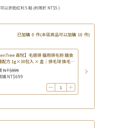
啦！
 」可以折抵紅利
5
點 (約等於
NT$5
)
滿額享好禮5選3 (限量贈完為止)
 (二選一)
已加購
0
件
(本區商品可以加購
10
件)
CenTree 森悅】毛順排 貓用排毛粉 膳食
維配方 1g×30包入 × 盒｜排毛球 換毛季
養 消化順暢
價
NT$899
價購
NT$699