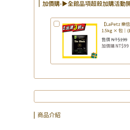
加價購-▶全館品項超殺加購活動
【LaPetz 
1.5kg × 包｜
飼料 幼犬飼料
售價
NT$199
加價購
NT$99
商品介紹