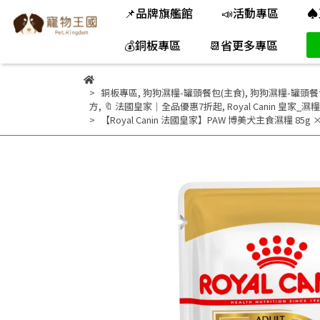
📌品牌旗艦館
📣活動專區
♠
💰銅板專區
📆省更多專區
銅板專區
,
狗狗濕糧-罐頭餐包(主食)
,
狗狗濕糧-罐頭餐
方
,
🔖 法國皇家｜全品優惠7折起
,
Royal Canin 皇家_濕糧
【Royal Canin 法國皇家】PAW 博美犬主食濕糧 