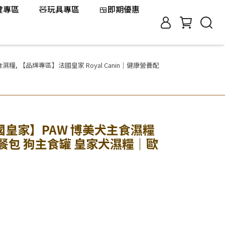
保健專區
🧸玩具專區
🍱即期優惠
食濕糧
,
【品牌專區】法國皇家 Royal Canin｜健康營養配
n 法國皇家】PAW 博美犬主食濕糧
食餐包 狗主食罐 皇家犬濕糧｜歐