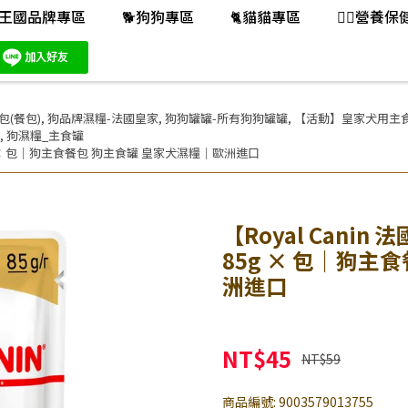
王國品牌專區
🐕️狗狗專區
🐈️貓貓專區
👨‍⚕️營養
包(餐包)
,
狗品牌濕糧-法國皇家
,
狗狗罐罐-所有狗狗罐罐
,
【活動】皇家犬用主
,
狗濕糧_主食罐
85g × 包｜狗主食餐包 狗主食罐 皇家犬濕糧｜歐洲進口
【Royal Cani
85g × 包｜狗主
洲進口
NT$45
NT$59
商品編號:
9003579013755