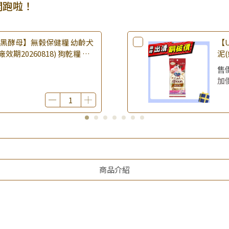
開跑啦！
樂倍黑酵母】無榖保健糧 幼齡犬
【U
(廠效期20260818) 狗乾糧 狗
泥(
 無穀配方｜即期品
期2
售
品
加
商品介紹