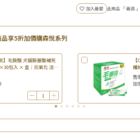
▶全館品項超殺加購活動開跑
加入最愛
此商品 「 最高
▶皇家 購買指定商品送美容梳
▶夏祭好禮｜購買犬貓乾溼糧，
▶皇家 購買指定商品送主食濕糧
商品享5折加價購森悅系列
 森悅】毛胺酸 犬貓胺基酸補充
【
×30包入 × 盒｜抗氧化 活力
纖
保
售
9
加