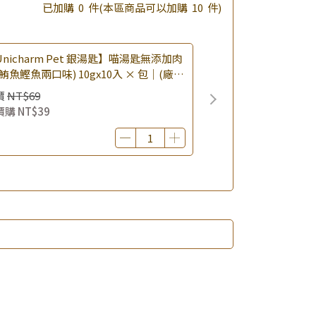
已加購
0
件
(本區商品可以加購
10
件)
nicharm Pet 銀湯匙】喵湯匙無添加肉
鮪魚鰹魚兩口味) 10gx10入 × 包｜(廠效
0260819) 貓肉泥 貓點心 肉泥條｜即期
價
NT$69
價購
NT$39