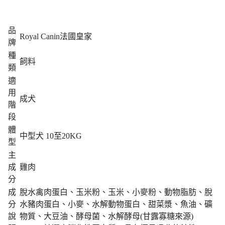
品
Royal Canin法國皇家
牌
種
飼料
類
適
用
成犬
階
段
體
中型犬 10至20KG
型
主
成
雞肉
分
成
脫水禽肉蛋白、玉米粉、玉米、小麥粉、動物脂肪、脫
分
水豬肉蛋白、小麥、水解動物蛋白、甜菜漿、魚油、礦
說
物質、大豆油、酵母菌、水解酵母(甘露寡糖來源)