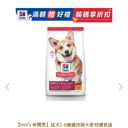
食譜
【Hill's 希爾思】成犬1-6歲雞肉與大麥特調食譜
【H