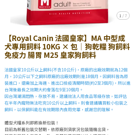
1
/
7
【Royal Canin 法國皇家】MA 中型成
犬專用飼料 10KG × 包｜狗乾糧 狗飼料
免疫力 腸胃 M25 皇家狗飼料
法國皇家10公斤以上飼料(不含10公斤)，原廠的出廠效期就為12個
月，10公斤以下之飼料原廠的出廠效期則是18個月。因飼料皆為原
裝進口，還需加上海運、進出口檢疫清關時間(約2至3個月)，所以進
台灣後最長之效期大約會落在9至10個月。
因台灣潮濕悶熱，存放不易，建議效法人用食品等級存放，如評估
在半年內寵物無法吃完10公斤以上飼料，則會建議購買較小包裝之
飼料，以保飼料能在有效期限內食用完畢，感謝您的理解。
體型犬糧系列即將換新包裝！
目前為新舊包裝交替期，依原廠到貨狀況包裝隨機出貨，