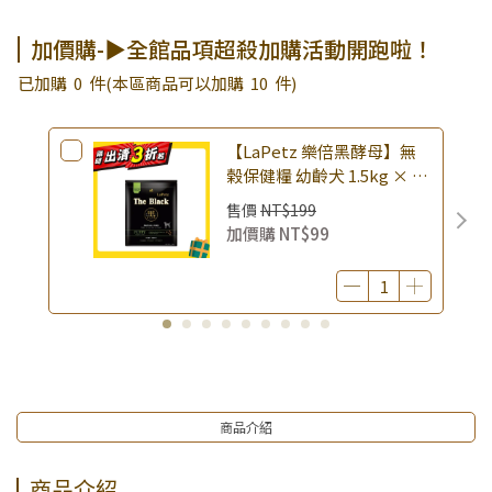
加價購-▶全館品項超殺加購活動開跑啦！
已加購
0
件
(本區商品可以加購
10
件)
【LaPetz 樂倍黑酵母】無
榖保健糧 幼齡犬 1.5kg × 包
｜(廠效期20260818) 狗乾糧
售價
NT$199
狗飼料 幼犬飼料 無穀配方｜
加價購
NT$99
即期品
商品介紹
商品介紹