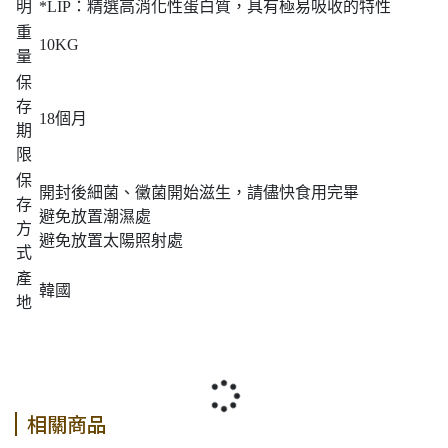
明
*LIP：精選高消化性蛋白質，具有極易吸收的特性
重
10KG
量
保
存
18個月
期
限
保
開封後細菌、黴菌開始滋生，請儘快食用完畢
存
避免放置潮濕處
方
避免放置太陽照射處
式
產
韓國
地
相關商品