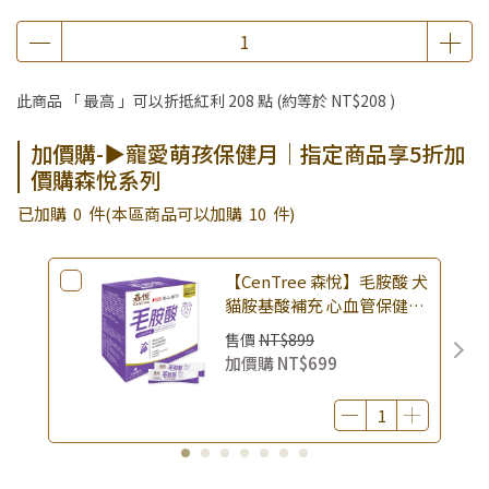
▶消費滿999｜享超值價$299加購BIO UP面膜
▶全館不限消費金額｜享超值價$19起 加購自然主義嚐鮮試吃
組！
此商品 「 最高 」可以折抵紅利
208
點 (約等於
NT$208
)
▶王國加購活動 訂單享超值優惠價加購好物
▶寵愛萌孩保健月｜指定商品享5折加價購森悅系列
加價購-▶寵愛萌孩保健月｜指定商品享5折加
價購森悅系列
▶全館品項超殺加購活動開跑啦！
▶皇家 購買指定商品送美容梳
已加購
0
件
(本區商品可以加購
10
件)
▶夏祭好禮｜購買犬貓乾溼糧，滿額享好禮5選3 (限量贈完為
止)
【CenTree 森悅】毛胺酸 犬
▶皇家 購買指定商品送主食濕糧 (二選一)
貓胺基酸補充 心血管保健
1g×30包入 × 盒｜抗氧化
售價
NT$899
活力維持 日常營養
加價購
NT$699