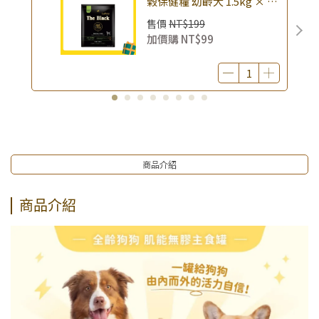
榖保健糧 幼齡犬 1.5kg × 包
｜(廠效期20260818) 狗乾糧
售價
NT$199
狗飼料 幼犬飼料 無穀配方｜
加價購
NT$99
即期品
商品介紹
商品介紹