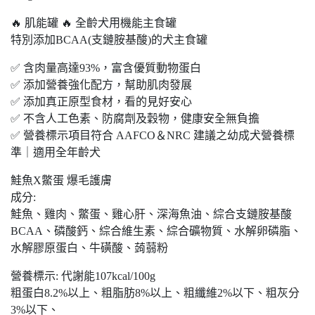
🔥 肌能罐 🔥 全齡犬用機能主食罐
特別添加BCAA(支鏈胺基酸)的犬主食罐
✅ 含肉量高達93%，富含優質動物蛋白
✅ 添加營養強化配方，幫助肌肉發展
✅ 添加真正原型食材，看的見好安心
✅ 不含人工色素、防腐劑及穀物，健康安全無負擔
✅ 營養標示項目符合 AAFCO＆NRC 建議之幼成犬營養標
準｜適用全年齡犬
鮭魚X鱉蛋 爆毛護膚
成分:
鮭魚、雞肉、鱉蛋、雞心肝、深海魚油、綜合支鏈胺基酸
BCAA、磷酸鈣、綜合維生素、綜合礦物質、水解卵磷脂、
水解膠原蛋白、牛磺酸、蒟蒻粉
營養標示: 代謝能107kcal/100g
粗蛋白8.2%以上、粗脂肪8%以上、粗纖維2%以下、粗灰分
3%以下、