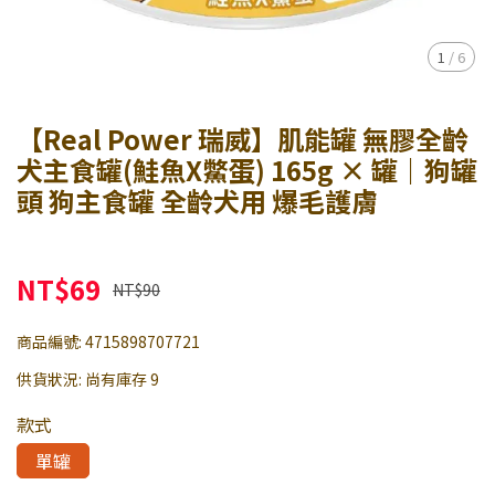
1
/
6
【Real Power 瑞威】肌能罐 無膠全齡
犬主食罐(鮭魚X鱉蛋) 165g × 罐｜狗罐
頭 狗主食罐 全齡犬用 爆毛護膚
NT$69
NT$90
商品編號:
4715898707721
供貨狀況:
尚有庫存 9
款式
單罐