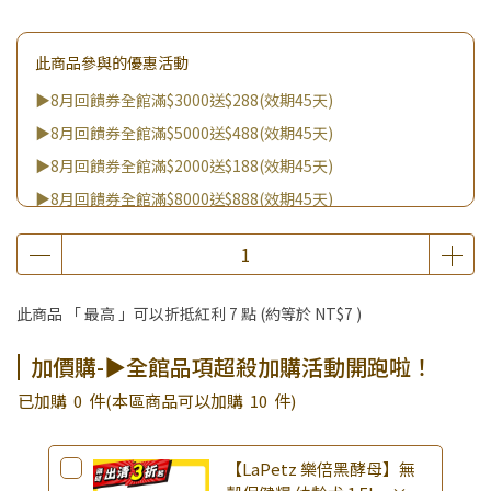
此商品參與的優惠活動
▶8月回饋券全館滿$3000送$288(效期45天)
▶8月回饋券全館滿$5000送$488(效期45天)
▶8月回饋券全館滿$2000送$188(效期45天)
▶8月回饋券全館滿$8000送$888(效期45天)
▶消費滿999｜享超值價$299加購BIO UP面膜
▶全館不限消費金額｜享超值價$19起 加購自然主義嚐鮮試吃
組！
此商品 「 最高 」可以折抵紅利
7
點 (約等於
NT$7
)
▶王國加購活動 訂單享超值優惠價加購好物
▶全館品項超殺加購活動開跑啦！
加價購-▶全館品項超殺加購活動開跑啦！
▶夏祭好禮｜購買犬貓乾溼糧，滿額享好禮5選3 (限量贈完為
已加購
0
件
(本區商品可以加購
10
件)
止)
【LaPetz 樂倍黑酵母】無