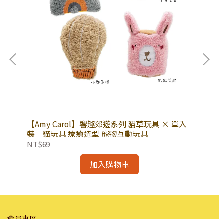
【Amy Carol】響趣郊遊系列 貓草玩具 × 單入
鮪雞
【V
裝｜貓玩具 療癒造型 寵物互動玩具
主食
8
NT$69
NT
加入購物車
會員專區