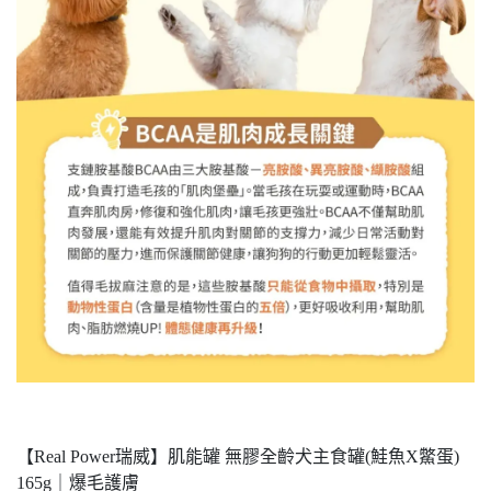
【Real Power瑞威】肌能罐 無膠全齡犬主食罐(鮭魚X鱉蛋)
165g｜爆毛護膚