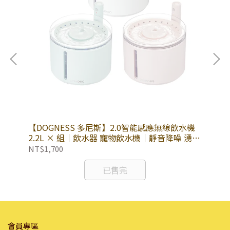
 ×
【DOGNESS 多尼斯】2.0智能感應無線飲水機
【P
2.2L × 組｜飲水器 寵物飲水機｜靜音降噪 湧動
組
泉水設計
NT$1,700
NT
已售完
會員專區