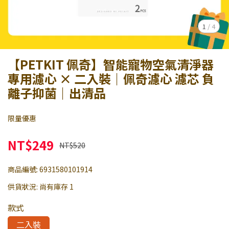
1
/
4
【PETKIT 佩奇】智能寵物空氣清淨器
專用濾心 × 二入裝｜佩奇濾心 濾芯 負
離子抑菌｜出清品
限量優惠
NT$249
NT$520
商品編號:
6931580101914
供貨狀況:
尚有庫存 1
款式
二入裝