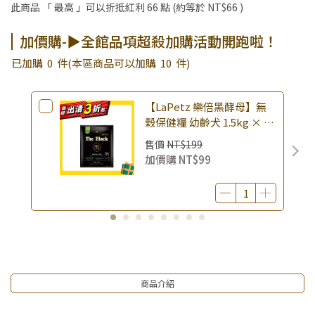
此商品 「 最高 」可以折抵紅利
66
點 (約等於
NT$66
)
▶王國加購活動 訂單享超值優惠價加購好物
▶全館品項超殺加購活動開跑啦！
加價購-▶全館品項超殺加購活動開跑啦！
▶夏祭好禮｜購買犬貓乾溼糧，滿額享好禮5選3 (限量贈完為
已加購
0
件
(本區商品可以加購
10
件)
止)
【LaPetz 樂倍黑酵母】無
榖保健糧 幼齡犬 1.5kg × 包
｜(廠效期20260818) 狗乾糧
售價
NT$199
狗飼料 幼犬飼料 無穀配方｜
加價購
NT$99
即期品
商品介紹