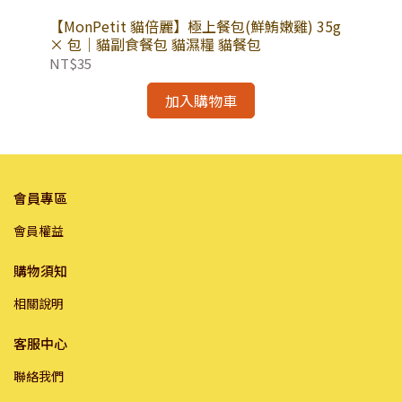
湯
【MonPetit 貓倍麗】極上餐包(鮮鮪嫩雞) 35g
【M
希
× 包｜貓副食餐包 貓濕糧 貓餐包
｜
品
NT$35
NT
加入購物車
會員專區
會員權益
購物須知
相關說明
客服中心
聯絡我們