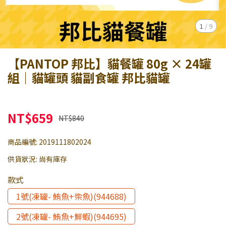
1
/
9
【PANTOP 邦比】貓餐罐 80g × 24罐
組｜貓罐頭 貓副食罐 邦比貓罐
NT$659
NT$840
商品編號:
2019111802024
供貨狀況:
尚有庫存
款式
1號(凍罐- 鮪魚+柴魚)(944688)
2號(凍罐- 鮪魚+鮮蝦)(944695)