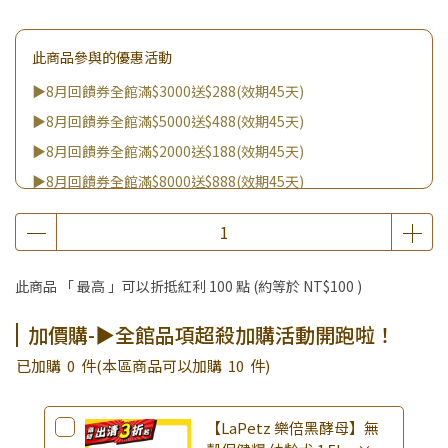
此商品參與的優惠活動
▶8月回饋券全館滿$3000送$288(效期45天)
▶8月回饋券全館滿$5000送$488(效期45天)
▶8月回饋券全館滿$2000送$188(效期45天)
▶8月回饋券全館滿$8000送$888(效期45天)
▶8/8王國雙饗日 全館9折
▶消費滿999｜享超值價$299加購BIO UP面膜
▶全館不限消費金額｜享超值價$19起 加購自然主義嚐鮮試吃
此商品 「 最高 」可以折抵紅利
100
點 (約等於
NT$100
)
組！
▶王國加購活動 訂單享超值優惠價加購好物
加價購-▶全館品項超殺加購活動開跑啦！
▶全館品項超殺加購活動開跑啦！
已加購
0
件
(本區商品可以加購
10
件)
▶夏祭好禮｜購買犬貓乾溼糧，滿額享好禮5選3 (限量贈完為
止)
【LaPetz 樂倍黑酵母】無
▶PANTOP 邦比｜活動期間購買2KG以上邦比貓糧，即贈邦比