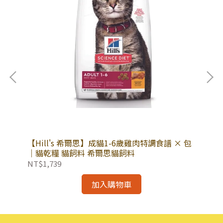
譜
【Hill's 希爾思】成貓1-6歲雞肉特調食譜 × 包
【
｜貓乾糧 貓飼料 希爾思貓飼料
特
NT$1,739
NT
加入購物車