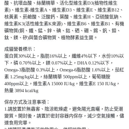
酸、抗壞血酸、絲蘭精華、活化型維生素D3(植物性維生
素)、維生素-維生素A、維生素D3、維生素E、維生素B12、
核黃素、菸鹼酸、泛酸鈣、葉酸、維生素H、亞硫酸氫鈉、
維生素K3(活性維生素K來源)、維生素B6、維生素B1、有機
礦物質(銅、鐵、錳、鋅、碘、鈷、硒、硼、錫、釩、鉬、
鈦、鎂、矽)與螫合礦物質、植物酵素益生菌。
成貓營養標示：
蛋白質30%以上，脂肪16%以上，纖維4％以下，水份10%以
下，磷 0.70％以上，鎂 0.07%以上，DHA 0.12%以下，
Omega-3脂肪酸 0.3%以上，Omega-6脂肪酸 1.6%以上，茄紅
素 1.25mg/kg以上，絲蘭精華 500ppm以上，葡萄糖胺
400ppm以上，維生素A 15000 IU/kg，維生素E 150 IU/kg，
熱量 3894 kcal/kg
保存方式及注意事項：
1.請放置於無蟲害、陰涼乾燥處，避免陽光直曬，防止受潮
變質。開封後，請置於密封容器内保存，滅少空氣接觸，儘
速食用完畢。