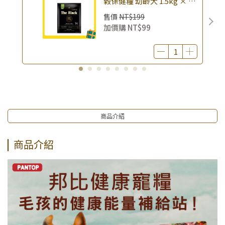
榖保健糧 幼齡犬 1.5kg × 包
貓草10g (限量贈完為止)
｜(廠效期20260818) 狗乾糧
售價
NT$199
狗飼料 幼犬飼料 無穀配方｜
加價購
NT$99
即期品
商品介紹
商品介紹