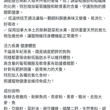
調配適合高齡犬每天所需的營養，除了調整粗脂肪和粗纖維
的比例，特別增加葡萄糖胺和軟骨素的含量，守護狗狗的膝
關節健康。
✅ 低溫烘焙烹調法讓每一顆飼料酥脆美味又營養，易消化、
好吸收。
✅ 採用加拿大本土的新鮮蔬菜和水果，提供重要天然抗氧化
物及維他命，讓寵物維持身體機能正常運作。
活力長壽 健康體態
不論是年紀漸長，還是過度肥胖的狗狗
同樣都要吸收較低脂肪水平以維持體態，
高含量的葡萄糖胺及軟骨素有助護養關節，
針對有肥胖困擾、筋骨無力的犬隻。
特別加入各種抗氧化食材，
照護寵物健康並維持免疫力！
成份說明:
新鮮去骨雞肉、新鮮魚肉、燕麥粉、黑麥、糙米、去殼大
麥、魚
粉、亞麻籽、菜籽油、豌豆纖維、磷酸二鈣、天然香料、胡