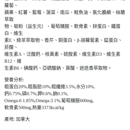
蘿蔔、
蘋果、紅薯、藍莓、菠菜、南瓜、鮭魚油、氯化膽鹼、絲蘭
萃取
物、菊粉（益生元）、葡萄糖胺、軟骨素、鋅蛋白、鐵蛋
白、維生
素E、綠茶萃取物、香芹、銅蛋白、β-胡蘿蔔素、錳蛋白、
菸酸、
維生素A、泛酸鈣、核黃素、硫胺素、維生素D3、維生素
B12、維
生素B6、碘酸鈣、亞硒酸鈉、葉酸、迷迭香萃取物。
營養分析:
粗蛋白20%,粗脂肪10%,粗纖維3.5%,水分10%,
鈣0.75%,磷0.7%,鉀0.6%,鈉0.1%,
Omega-6 1.85%,Omega-3 1%,葡萄糖胺600mg,
軟骨素500mg,熱量3373kcal/kg
產地: 加拿大