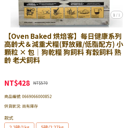
1
/
1
【Oven Baked 烘焙客】每日健康系列
高齡犬＆減重犬糧(野放雞/低脂配方) 小
顆粒 × 包｜狗乾糧 狗飼料 有穀飼料 熟
齡 老犬飼料
NT$428
NT$570
商品編號:
0669066000852
供貨狀況:
尚有庫存
款式
2.2磅/1kg
5磅/2.27kg