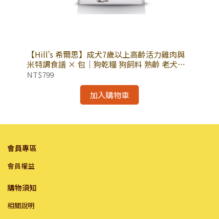
大麥
【Hill's 希爾思】成犬7歲以上高齡活力雞肉與
【
米特調食譜 × 包｜狗乾糧 狗飼料 熟齡 老犬飼
米
料 高齡活力 希爾思狗飼料
飼
NT$799
NT
加入購物車
會員專區
會員權益
購物須知
相關說明