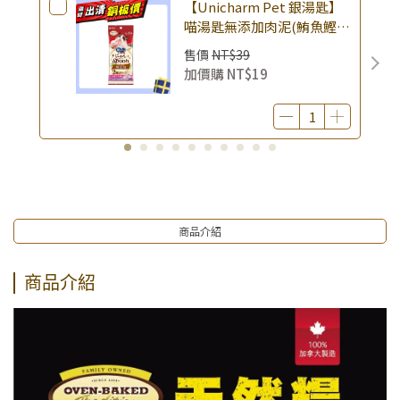
【Unicharm Pet 銀湯匙】
喵湯匙無添加肉泥(鮪魚鰹魚
兩口味) 10gx10入 × 包｜
售價
NT$39
(廠效期20260819) 貓肉泥 貓
加價購
NT$19
點心 肉泥條｜即期品
商品介紹
商品介紹