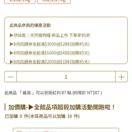
此商品參與的優惠活動
▶烘焙客｜天然寵物糧 新品上市 下單享95折
▶8月回饋券全館滿$3000送$288(效期45天)
▶8月回饋券全館滿$5000送$488(效期45天)
▶8月回饋券全館滿$2000送$188(效期45天)
▶8月回饋券全館滿$8000送$888(效期45天)
▶消費滿999｜享超值價$299加購BIO UP面膜
▶全館不限消費金額｜享超值價$19起 加購自然主義嚐鮮試吃
此商品 「 最高 」可以折抵紅利
87
點 (約等於
NT$87
)
組！
▶王國加購活動 訂單享超值優惠價加購好物
加價購-▶全館品項超殺加購活動開跑啦！
▶全館品項超殺加購活動開跑啦！
已加購
0
件
(本區商品可以加購
10
件)
▶夏祭好禮｜購買犬貓乾溼糧，滿額享好禮5選3 (限量贈完為
止)