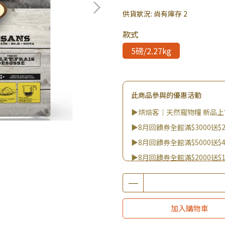
供貨狀況:
尚有庫存 2
款式
5磅/2.27kg
此商品參與的優惠活動
▶烘焙客｜天然寵物糧 新品上市
▶8月回饋券全館滿$3000送$2
▶8月回饋券全館滿$5000送$4
▶8月回饋券全館滿$2000送$1
▶8月回饋券全館滿$8000送$8
▶8/8王國雙饗日 全館9折
▶消費滿999｜享超值價$299加
加入購物車
▶全館不限消費金額｜享超值價