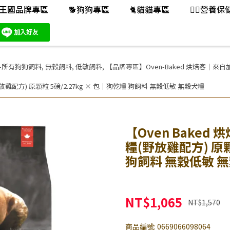
王國品牌專區
🐕️狗狗專區
🐈️貓貓專區
👨‍⚕️營養
-所有狗狗飼料
,
無穀飼料
,
低敏飼料
,
【品牌專區】Oven-Baked 烘焙客｜來
放雞配方) 原顆粒 5磅/2.27kg × 包｜狗乾糧 狗飼料 無穀低敏 無穀犬糧
【Oven Bake
糧(野放雞配方) 原顆
狗飼料 無穀低敏 
NT$1,065
NT$1,570
商品編號:
0669066098064