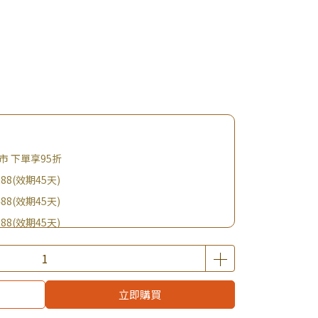
 下單享95折
88(效期45天)
88(效期45天)
88(效期45天)
88(效期45天)
購BIO UP面膜
立即購買
$19起 加購自然主義嚐鮮試吃組！