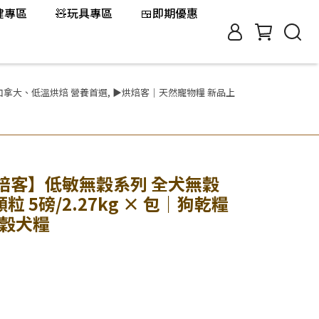
保健專區
🧸玩具專區
🍱即期優惠
自加拿大、低溫烘焙 營養首選
,
▶烘焙客｜天然寵物糧 新品上
d 烘焙客】低敏無穀系列 全犬無穀
粒 5磅/2.27kg × 包｜狗乾糧
無穀犬糧