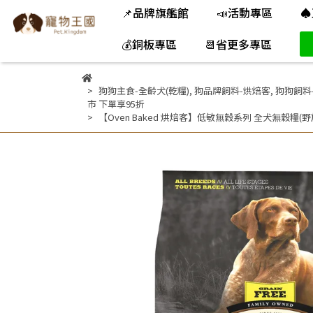
📌品牌旗艦館
📣活動專區
♠
💰銅板專區
📆省更多專區
狗狗主食-全齡犬(乾糧)
,
狗品牌飼料-烘焙客
,
狗狗飼料
市 下單享95折
【Oven Baked 烘焙客】低敏無穀系列 全犬無穀糧(野