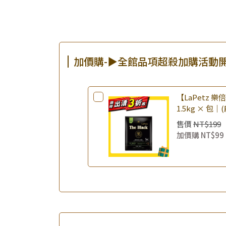
加價購-▶全館品項超殺加購活動
【LaPetz 
1.5kg × 包｜
飼料 幼犬飼料
售價
NT$199
加價購
NT$99