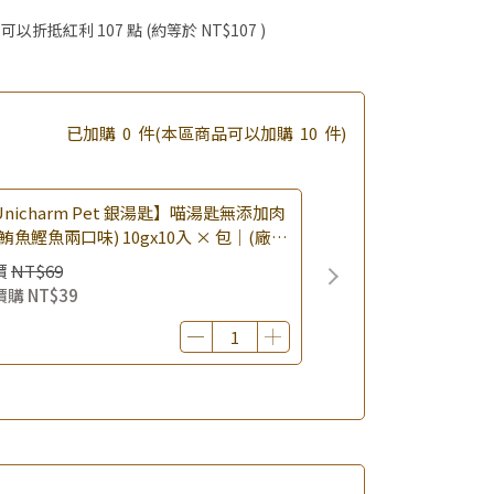
優惠價加購好物
 」可以折抵紅利
107
點 (約等於
NT$107
)
啦！
滿額享好禮5選3 (限量贈完為止)
已加購
0
件
(本區商品可以加購
10
件)
nicharm Pet 銀湯匙】喵湯匙無添加肉
鮪魚鰹魚兩口味) 10gx10入 × 包｜(廠效
0260819) 貓肉泥 貓點心 肉泥條｜即期
價
NT$69
價購
NT$39