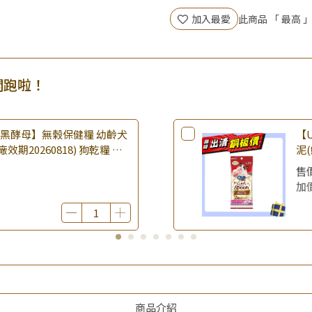
▶王國加購活動 訂單享超值
加入最愛
此商品 「 最高
▶全館品項超殺加購活動開跑
▶夏祭好禮｜購買犬貓乾溼糧，
開跑啦！
樂倍黑酵母】無榖保健糧 幼齡犬
【U
(廠效期20260818) 狗乾糧 狗
泥(
 無穀配方｜即期品
期2
售
品
加
商品介紹