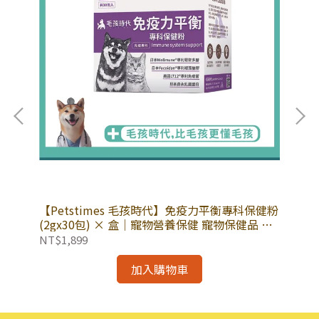
x30
【Petstimes 毛孩時代】免疫力平衡專科保健粉
【
健
(2gx30包) × 盒｜寵物營養保健 寵物保健品 免
粉(
疫力保健
膳
NT$1,899
NT
加入購物車