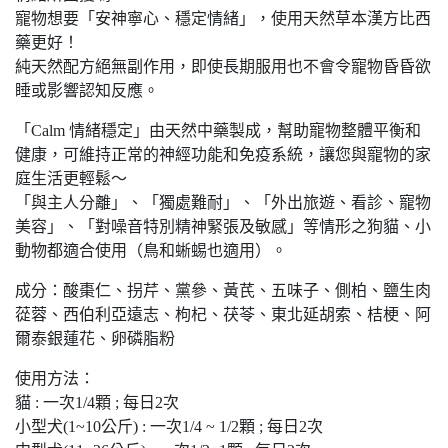
寵物想要「安神寧心、穩定情緒」，使用天然草本漢方比西
藥更好！
純天然配方絕無副作用，即使長期服用也不會令寵物昏昏欲
睡或影響認知反應。
「Calm 情緒穩定」由天然中藥製成，幫助寵物整體平衡和
健康，可維持正常的神經功能和免疫系統，讓您與寵物的家
庭生活更輕鬆～
「與主人分離」、「獨處難耐」、「外出旅遊、看診、寵物
美容」、「對噪音特別精神緊張及敏感」等情形之狗貓、小
動物都適合使用（鳥和蜥蜴也適用）。
成分：酸棗仁、拐芹、黨參、黃芪、五味子、側柏、鹽生肉
蓯蓉、西伯利亞遠志、枸杞、茯苓、東北延胡索、桔梗、阿
爾泰銀蓮花、卵磷脂粉
使用方法：
貓 : 一次1/4顆 ; 每日2次
小型犬(1~10公斤) : 一次1/4 ~ 1/2顆 ; 每日2次