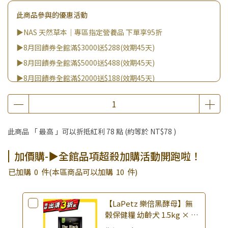
此商品參與的優惠活動
▶NAS 天然草本｜專區指定營養品 下單享95折
▶8月回饋券全館滿$3000送$288(效期45天)
▶8月回饋券全館滿$5000送$488(效期45天)
▶8月回饋券全館滿$2000送$188(效期45天)
▶8月回饋券全館滿$8000送$888(效期45天)
▶消費滿999｜享超值價$299加購BIO UP面膜
▶全館不限消費金額｜享超值價$19起 加購自然主義嚐鮮試吃
此商品 「 最高 」可以折抵紅利
78
點 (約等於
NT$78
)
組！
▶王國加購活動 訂單享超值優惠價加購好物
加價購-▶全館品項超殺加購活動開跑啦！
▶全館品項超殺加購活動開跑啦！
已加購
0
件
(本區商品可以加購
10
件)
【LaPetz 樂倍黑酵母】無
榖保健糧 幼齡犬 1.5kg × 包
｜(廠效期20260818) 狗乾糧