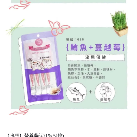
【咪碼】營養貓泥(15g*4條)