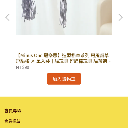
【Minus One 邁樂思】造型貓草系列 甩甩貓草
【M
鮪雙
逗貓棒 × 單入裝｜貓玩具 逗貓棒玩具 貓薄荷
3
罐頭
寵物貓玩具｜造型貓草系列
NT$90
NT
加入購物車
會員專區
會員權益