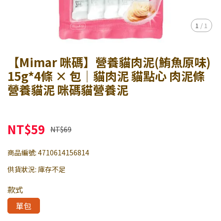
1
/
1
【Mimar 咪碼】營養貓肉泥(鮪魚原味)
15g*4條 × 包｜貓肉泥 貓點心 肉泥條
營養貓泥 咪碼貓營養泥
NT$59
NT$69
商品編號:
4710614156814
供貨狀況:
庫存不足
款式
單包