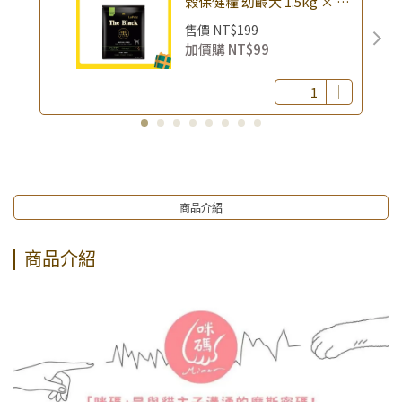
榖保健糧 幼齡犬 1.5kg × 包
｜(廠效期20260818) 狗乾糧
售價
NT$199
狗飼料 幼犬飼料 無穀配方｜
加價購
NT$99
即期品
商品介紹
商品介紹