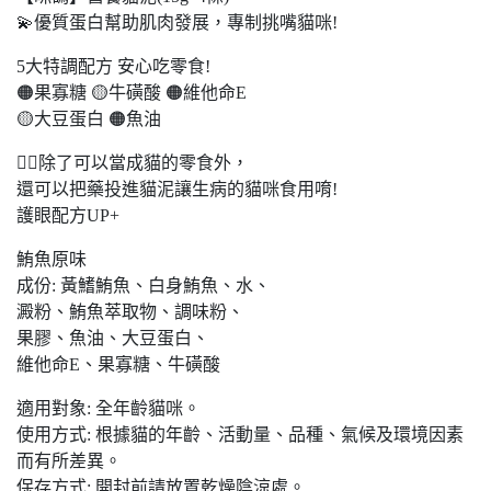
💫優質蛋白幫助肌肉發展，專制挑嘴貓咪!
5大特調配方 安心吃零食!
🟠果寡糖 🟡牛磺酸 🟠維他命E
🟡大豆蛋白 🟠魚油
👩‍⚕️除了可以當成貓的零食外，
還可以把藥投進貓泥讓生病的貓咪食用唷!
護眼配方UP+
鮪魚原味
成份: 黃鰭鮪魚、白身鮪魚、水、
澱粉、鮪魚萃取物、調味粉、
果膠、魚油、大豆蛋白、
維他命E、果寡糖、牛磺酸
適用對象: 全年齡貓咪。
使用方式: 根據貓的年齡、活動量、品種、氣候及環境因素
而有所差異。
保存方式: 開封前請放置乾燥陰涼處。