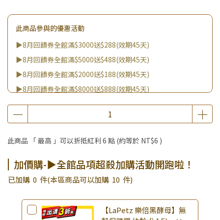
此商品參與的優惠活動
▶8月回饋券全館滿$3000送$288(效期45天)
▶8月回饋券全館滿$5000送$488(效期45天)
▶8月回饋券全館滿$2000送$188(效期45天)
▶8月回饋券全館滿$8000送$888(效期45天)
▶8/8王國雙饗日 全館9折
▶消費滿999｜享超值價$299加購BIO UP面膜
▶全館不限消費金額｜享超值價$19起 加購自然主義嚐鮮試吃
此商品 「 最高 」可以折抵紅利
6
點 (約等於
NT$6
)
組！
▶王國加購活動 訂單享超值優惠價加購好物
加價購-▶全館品項超殺加購活動開跑啦！
▶全館品項超殺加購活動開跑啦！
已加購
0
件
(本區商品可以加購
10
件)
【LaPetz 樂倍黑酵母】無