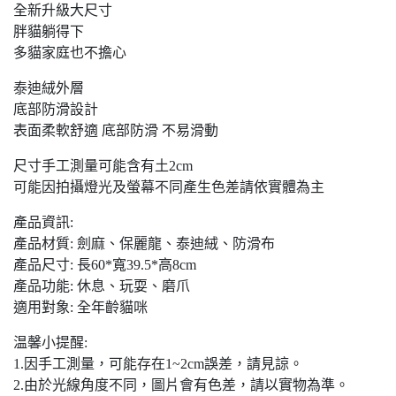
全新升級大尺寸
胖貓躺得下
多貓家庭也不擔心
泰迪絨外層
底部防滑設計
表面柔軟舒適 底部防滑 不易滑動
尺寸手工測量可能含有土2cm
可能因拍攝燈光及螢幕不同產生色差請依實體為主
產品資訊:
產品材質: 劍麻、保麗龍、泰迪絨、防滑布
產品尺寸: 長60*寬39.5*高8cm
產品功能: 休息、玩耍、磨爪
適用對象: 全年齡貓咪
温馨小提醒:
1.因手工測量，可能存在1~2cm誤差，請見諒。
2.由於光線角度不同，圖片會有色差，請以實物為準。