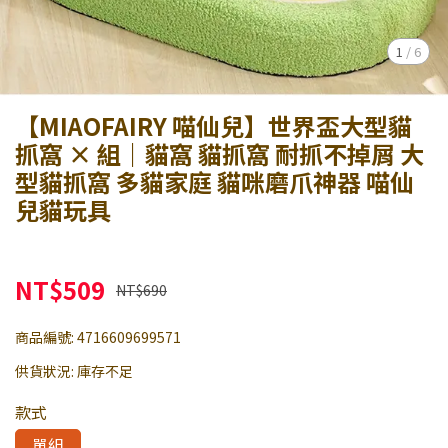
1
/
6
【MIAOFAIRY 喵仙兒】世界盃大型貓
抓窩 × 組｜貓窩 貓抓窩 耐抓不掉屑 大
型貓抓窩 多貓家庭 貓咪磨爪神器 喵仙
兒貓玩具
NT$509
NT$690
商品編號:
4716609699571
供貨狀況:
庫存不足
款式
單組