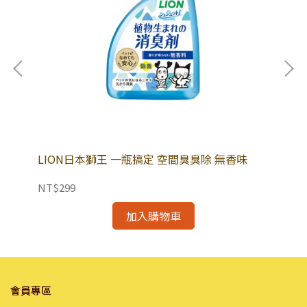
裝｜
LION日本獅王 一瓶搞定 空間臭臭除 無香味
光
30
NT$299
NT
加入購物車
會員專區