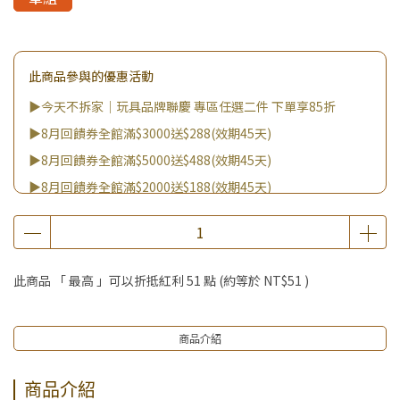
此商品參與的優惠活動
▶今天不拆家｜玩具品牌聯慶 專區任選二件 下單享85折
▶8月回饋券全館滿$3000送$288(效期45天)
▶8月回饋券全館滿$5000送$488(效期45天)
▶8月回饋券全館滿$2000送$188(效期45天)
▶8月回饋券全館滿$8000送$888(效期45天)
▶8/8王國雙饗日 全館9折
▶消費滿999｜享超值價$299加購BIO UP面膜
此商品 「 最高 」可以折抵紅利
51
點 (約等於
NT$51
)
▶全館不限消費金額｜享超值價$19起 加購自然主義嚐鮮試吃
組！
商品介紹
▶王國加購活動 訂單享超值優惠價加購好物
商品介紹