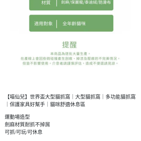
【喵仙兒】世界盃大型貓抓窩｜大型貓抓窩｜多功能貓抓窩
｜保護家具好幫手｜貓咪舒適休息區
運動場造型
劍麻材質耐抓不掉屑
可抓/可玩/可休息