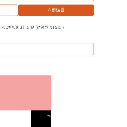
$19起 加購自然主義嚐鮮試吃組！
立即購買
優惠價加購好物
 」可以折抵紅利
15
點 (約等於
NT$15
)