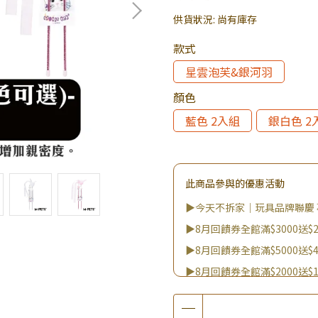
供貨狀況:
尚有庫存
款式
星雲泡芙&銀河羽
顏色
藍色 2入組
銀白色 2
此商品參與的優惠活動
▶今天不拆家｜玩具品牌聯慶 
▶8月回饋券全館滿$3000送$2
▶8月回饋券全館滿$5000送$4
▶8月回饋券全館滿$2000送$1
▶8月回饋券全館滿$8000送$8
▶消費滿999｜享超值價$299加