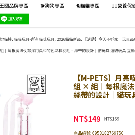
王國品牌專區
🐕️狗狗專區
🐈️貓貓專區
👨‍⚕️營養
-逗貓棒
,
貓貓玩具-所有貓咪玩具
,
2026貓貓新品
,
【活動】今天不拆家｜玩具品牌聯慶 
組 × 組｜每根魔法仗都採用柔和的色彩和羽毛、絲帶的設計｜貓玩具 逗貓玩具 互
【M-PETS】月亮
組 × 組｜每根魔
絲帶的設計｜貓玩具
NT$149
NT$169
商品編號:
6953182769750