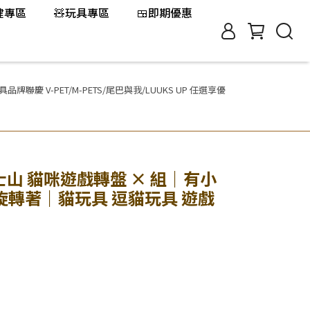
保健專區
🧸玩具專區
🍱即期優惠
聯慶 V-PET/M-PETS/尾巴與我/LUUKS UP 任選享優
富士山 貓咪遊戲轉盤 × 組｜有小
轉著｜貓玩具 逗貓玩具 遊戲