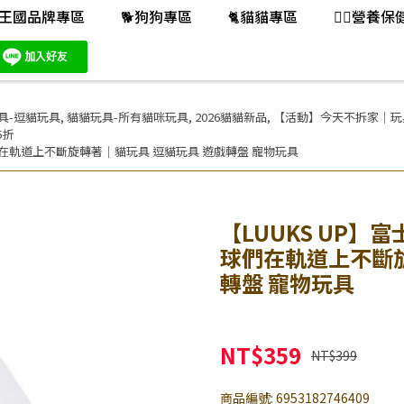
王國品牌專區
🐕️狗狗專區
🐈️貓貓專區
👨‍⚕️營養
具-逗貓玩具
,
貓貓玩具-所有貓咪玩具
,
2026貓貓新品
,
【活動】今天不拆家｜玩具品牌
5折
球們在軌道上不斷旋轉著｜貓玩具 逗貓玩具 遊戲轉盤 寵物玩具
【LUUKS UP】
球們在軌道上不斷旋
轉盤 寵物玩具
NT$359
NT$399
商品編號:
6953182746409