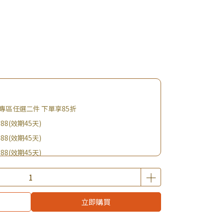
專區任選二件 下單享85折
88(效期45天)
88(效期45天)
88(效期45天)
88(效期45天)
購BIO UP面膜
$19起 加購自然主義嚐鮮試吃組！
立即購買
優惠價加購好物