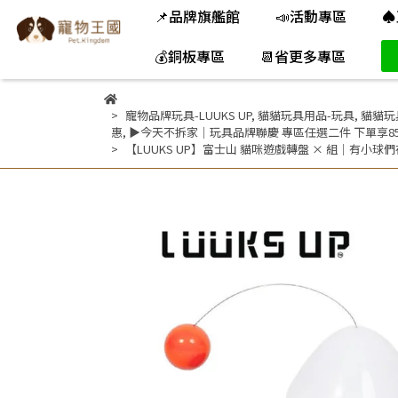
📌品牌旗艦館
📣活動專區
♠
💰銅板專區
📆省更多專區
寵物品牌玩具-LUUKS UP
,
貓貓玩具用品-玩具
,
貓貓玩
惠
,
▶今天不拆家｜玩具品牌聯慶 專區任選二件 下單享8
【LUUKS UP】富士山 貓咪遊戲轉盤 × 組｜有小