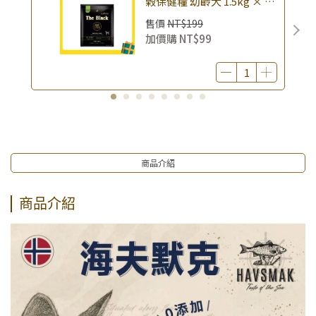
榖保健糧 幼齡犬 1.5kg × 包
｜(廠效期20260818) 狗乾糧
售價
NT$199
狗飼料 幼犬飼料 無穀配方｜
加價購
NT$99
即期品
商品介紹
商品介紹