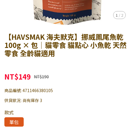
1
/
2
【HAVSMAK 海夫默克】挪威鳳尾魚乾
100g × 包｜貓零食 貓點心 小魚乾 天然
零食 全齡貓適用
NT$149
NT$190
商品編號:
4711466380105
供貨狀況:
尚有庫存 3
款式
單包