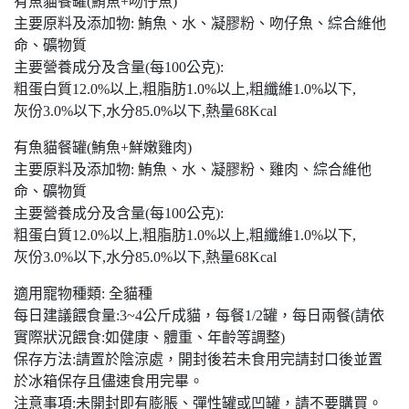
有魚貓餐罐(鮪魚+吻仔魚)
主要原料及添加物: 鮪魚、水、凝膠粉、吻仔魚、綜合維他
命、礦物質
主要營養成分及含量(每100公克):
粗蛋白質12.0%以上,粗脂肪1.0%以上,粗纖維1.0%以下,
灰份3.0%以下,水分85.0%以下,熱量68Kcal
有魚貓餐罐(鮪魚+鮮嫩雞肉)
主要原料及添加物: 鮪魚、水、凝膠粉、雞肉、綜合維他
命、礦物質
主要營養成分及含量(每100公克):
粗蛋白質12.0%以上,粗脂肪1.0%以上,粗纖維1.0%以下,
灰份3.0%以下,水分85.0%以下,熱量68Kcal
適用寵物種類: 全貓種
每日建議餵食量:3~4公斤成貓，每餐1/2罐，每日兩餐(請依
實際狀況餵食:如健康、體重、年齡等調整)
保存方法:請置於陰涼處，開封後若未食用完請封口後並置
於冰箱保存且儘速食用完畢。
注意事項:未開封即有膨脹、彈性罐或凹罐，請不要購買。