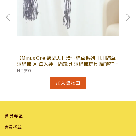
肉、
【Minus One 邁樂思】造型貓草系列 甩甩貓草
【M
主
逗貓棒 × 單入裝｜貓玩具 逗貓棒玩具 貓薄荷
｜
寵物貓玩具｜造型貓草系列
品
NT$90
NT
加入購物車
會員專區
會員權益