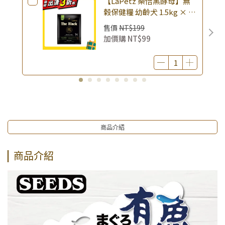
【LaPetz 樂倍黑酵母】無
榖保健糧 幼齡犬 1.5kg × 包
｜(廠效期20260818) 狗乾糧
售價
NT$199
狗飼料 幼犬飼料 無穀配方｜
加價購
NT$99
即期品
商品介紹
商品介紹