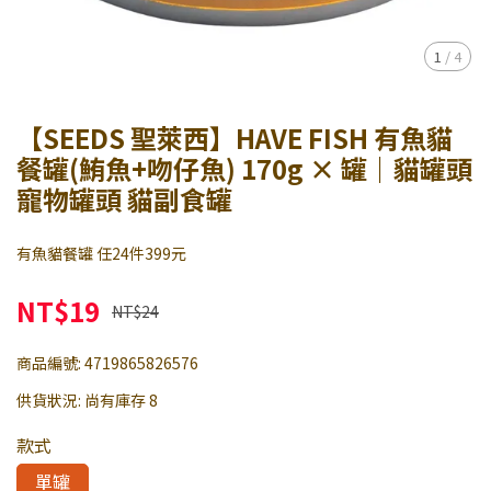
1
/
4
【SEEDS 聖萊西】HAVE FISH 有魚貓
餐罐(鮪魚+吻仔魚) 170g × 罐｜貓罐頭
寵物罐頭 貓副食罐
有魚貓餐罐 任24件399元
NT$19
NT$24
商品編號:
4719865826576
供貨狀況:
尚有庫存 8
款式
單罐