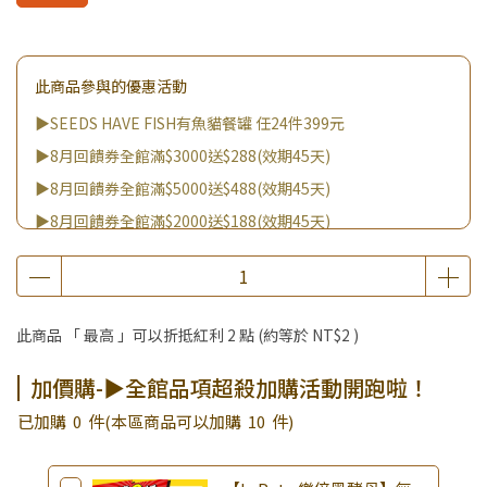
此商品參與的優惠活動
▶SEEDS HAVE FISH有魚貓餐罐 任24件399元
▶8月回饋券全館滿$3000送$288(效期45天)
▶8月回饋券全館滿$5000送$488(效期45天)
▶8月回饋券全館滿$2000送$188(效期45天)
▶8月回饋券全館滿$8000送$888(效期45天)
▶消費滿999｜享超值價$299加購BIO UP面膜
▶全館不限消費金額｜享超值價$19起 加購自然主義嚐鮮試吃
此商品 「 最高 」可以折抵紅利
2
點 (約等於
NT$2
)
組！
▶王國加購活動 訂單享超值優惠價加購好物
加價購-▶全館品項超殺加購活動開跑啦！
▶全館品項超殺加購活動開跑啦！
已加購
0
件
(本區商品可以加購
10
件)
▶夏祭好禮｜購買犬貓乾溼糧，滿額享好禮5選3 (限量贈完為
止)