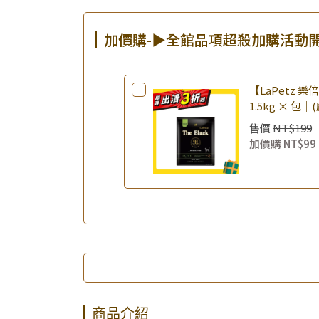
加價購-▶全館品項超殺加購活動
【LaPetz 
1.5kg × 包｜
飼料 幼犬飼料
售價
NT$199
加價購
NT$99
商品介紹