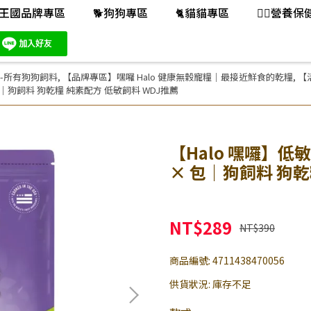
王國品牌專區
🐕️狗狗專區
🐈️貓貓專區
👨‍⚕️營養
-所有狗狗飼料
,
【品牌專區】嘿囉 Halo 健康無穀寵糧｜最接近鮮食的乾糧
,
【
 包｜狗飼料 狗乾糧 純素配方 低敏飼料 WDJ推薦
【Halo 嘿囉】低
× 包｜狗飼料 狗乾
NT$289
NT$390
商品編號:
4711438470056
供貨狀況:
庫存不足