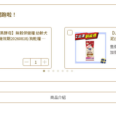
開跑啦！
樂倍黑酵母】無榖保健糧 幼齡犬
【U
(廠效期20260818) 狗乾糧 狗
泥(
 無穀配方｜即期品
期2
售
品
加
商品介紹