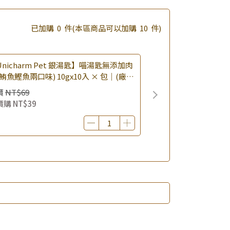
已加購
0
件
(本區商品可以加購
10
件)
nicharm Pet 銀湯匙】喵湯匙無添加肉
鮪魚鰹魚兩口味) 10gx10入 × 包｜(廠效
0260819) 貓肉泥 貓點心 肉泥條｜即期
價
NT$69
價購
NT$39