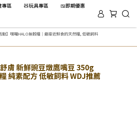
保健專區
🧸玩具專區
🍱即期優惠
活動】嘿囉HALO無穀糧｜最接近鮮食的天然糧
,
低敏飼料
敏舒膚 新鮮豌豆燉鷹嘴豆 350g
糧 純素配方 低敏飼料 WDJ推薦