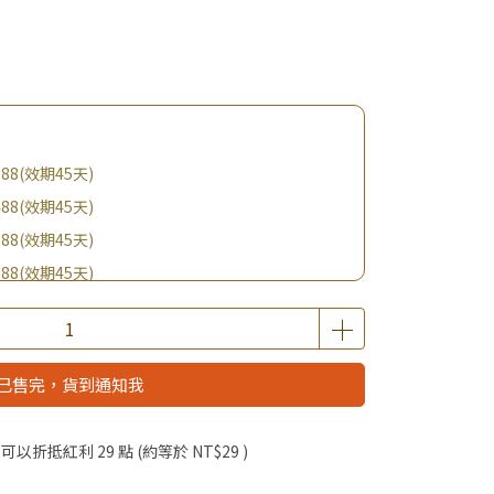
88(效期45天)
88(效期45天)
88(效期45天)
88(效期45天)
購BIO UP面膜
$19起 加購自然主義嚐鮮試吃組！
已售完，貨到通知我
優惠價加購好物
啦！
 」可以折抵紅利
29
點 (約等於
NT$29
)
滿額享好禮5選3 (限量贈完為止)