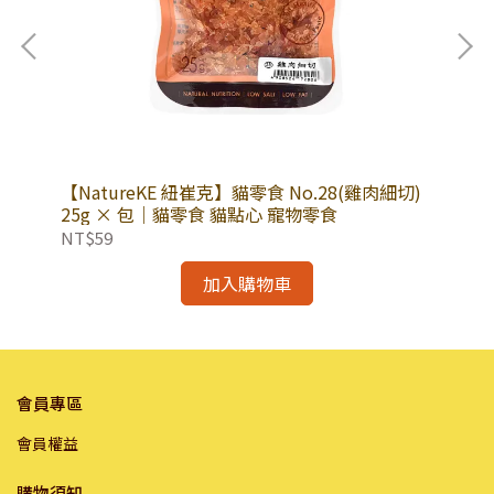
包｜
【NatureKE 紐崔克】貓零食 No.28(雞肉細切)
【
天蓼
25g × 包｜貓零食 貓點心 寵物零食
肉)
食
NT$59
NT
加入購物車
會員專區
會員權益
購物須知