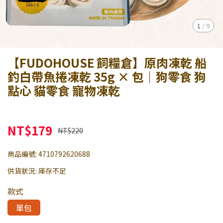
1
/
9
【FUDOHOUSE 飼糧倉】原肉凍乾 船
釣白帶魚捲凍乾 35g × 包｜狗零食 狗
點心 貓零食 寵物凍乾
NT$179
NT$220
商品編號:
4710792620688
供貨狀況:
庫存不足
款式
單包