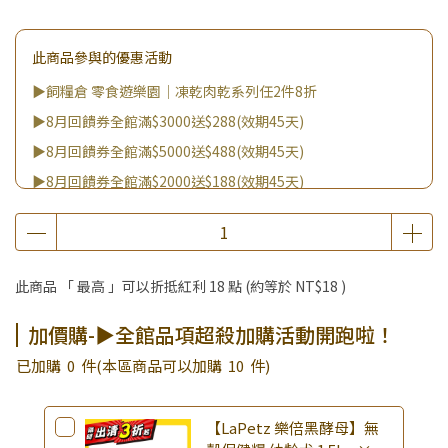
此商品參與的優惠活動
▶飼糧倉 零食遊樂園｜凍乾肉乾系列任2件8折
▶8月回饋券全館滿$3000送$288(效期45天)
▶8月回饋券全館滿$5000送$488(效期45天)
▶8月回饋券全館滿$2000送$188(效期45天)
▶8月回饋券全館滿$8000送$888(效期45天)
▶消費滿999｜享超值價$299加購BIO UP面膜
▶全館不限消費金額｜享超值價$19起 加購自然主義嚐鮮試吃
此商品 「 最高 」可以折抵紅利
18
點 (約等於
NT$18
)
組！
▶王國加購活動 訂單享超值優惠價加購好物
加價購-▶全館品項超殺加購活動開跑啦！
▶全館品項超殺加購活動開跑啦！
已加購
0
件
(本區商品可以加購
10
件)
【LaPetz 樂倍黑酵母】無