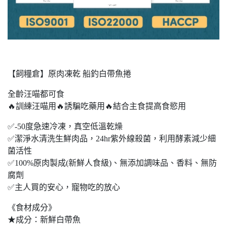
【飼糧倉】原肉凍乾 船釣白帶魚捲
全齡汪喵都可食
🔥訓練汪喵用🔥誘騙吃藥用🔥結合主食提高食慾用
✅-50度急速冷凍，真空低溫乾燥
✅潔淨水清洗生鮮肉品，24hr紫外線殺菌，利用酵素減少細
菌活性
✅100%原肉製成(新鮮人食級)、無添加調味品、香料、無防
腐劑
✅主人買的安心，寵物吃的放心
《食材成分》
★成分：新鮮白帶魚