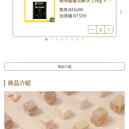
榖保健糧 幼齡犬 1.5kg × 包
｜(廠效期20260818) 狗乾糧
售價
NT$199
狗飼料 幼犬飼料 無穀配方｜
加價購
NT$99
即期品
商品介紹
商品介紹