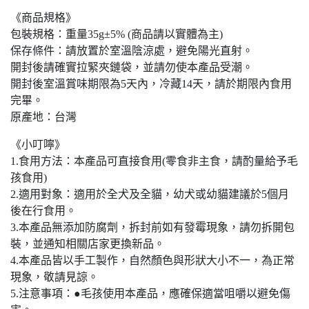
《商品規格》
包裝規格：重量35g±5% (商品請以實體為主)
保存條件：請放置於室溫陰涼處，避免陽光直射。
開封後請確實拉緊夾鏈袋，並請勿使本產品受潮。
開封後室溫賞味期限為5天內，冷藏14天，請於期限內食用
完畢。
原產地：台灣
《小叮嚀》
1.食用方法：本產品可直接食用(零食非主食，請酌量給予毛
孩食用)
2.適用對象：適用於全犬及全貓，幼犬或幼貓建議於5個月
後在行食用。
3.本產品無添加防腐劑，拆封前如有發霉現象，請勿拆開包
裝，並通知相關店家更換新品。
4.本產品皆以手工製作，自然顏色與形狀大小不一，為正常
現象，敬請見諒。
5.注意事項：●毛孩使用本產品，應確保適當咀嚼以避免傷