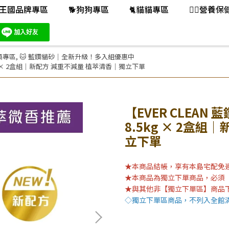
王國品牌專區
🐕️狗狗專區
🐈️貓貓專區
👨‍⚕️營養
類專區
,
🐱 藍鑽貓砂｜全新升級！多入組優惠中
5kg × 2盒組｜新配方 減重不減量 植萃清香｜獨立下單
【EVER CLEAN
8.5kg × 2盒
立下單
★本商品結帳，享有本島宅配免
★本商品為獨立下單商品，必須
★與其他非【獨立下單區】商品
◇獨立下單區商品，不列入全館