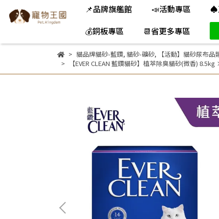
📌品牌旗艦館
📣活動專區
♠
💰銅板專區
📆省更多專區
貓品牌貓砂-藍鑽
,
貓砂-礦砂
,
【活動】貓砂尿布品
【EVER CLEAN 藍鑽貓砂】植萃除臭貓砂(微香) 8.