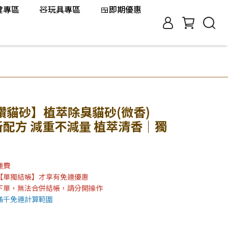
保健專區
🧸玩具專區
🍱即期優惠
 藍鑽貓砂】植萃除臭貓砂(微香)
組｜新配方 減重不減量 植萃清香｜獨
運費
【單獨結帳】才享有免運優惠
下單，無法合併結帳，請分開操作
滿千免運計算範圍