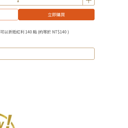
購BIO UP面膜
$19起 加購自然主義嚐鮮試吃組！
立即購買
優惠價加購好物
 」可以折抵紅利
140
點 (約等於
NT$140
)