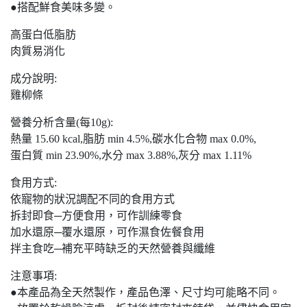
●搭配鮮食美味多變。
高蛋白低脂肪
肉質易消化
成分說明:
雞柳條
營養分析含量(每10g):
熱量 15.60 kcal,脂肪 min 4.5%,碳水化合物 max 0.0%,
蛋白質 min 23.90%,水分 max 3.88%,灰分 max 1.11%
食用方式:
依寵物的狀況調配不同的食用方式
拆封即食─方便食用，可作訓練零食
加水還原─覆水還原，可作濕食佐餐食用
拌主食吃─補充平時缺乏的天然營養與纖維
注意事項:
●本產品為全天然製作，產品色澤、尺寸均可能略不同。