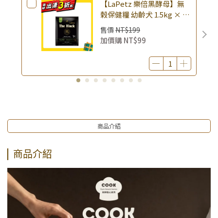
【LaPetz 樂倍黑酵母】無
榖保健糧 幼齡犬 1.5kg × 包
｜(廠效期20260818) 狗乾糧
售價
NT$199
狗飼料 幼犬飼料 無穀配方｜
加價購
NT$99
即期品
商品介紹
商品介紹