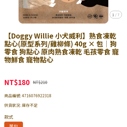
1
/
7
【Doggy Willie 小犬威利】熟食凍乾
點心(原型系列/雞柳條) 40g × 包｜狗
零食 狗點心 原肉熟食凍乾 毛孩零食 寵
物鮮食 寵物點心
NT$180
NT$210
商品編號:
4716076922318
供貨狀況:
庫存不足
款式
單包