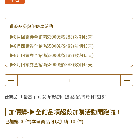
此商品參與的優惠活動
▶8月回饋券全館滿$3000送$288(效期45天)
▶8月回饋券全館滿$5000送$488(效期45天)
▶8月回饋券全館滿$2000送$188(效期45天)
▶8月回饋券全館滿$8000送$888(效期45天)
▶消費滿999｜享超值價$299加購BIO UP面膜
▶全館不限消費金額｜享超值價$19起 加購自然主義嚐鮮試吃
組！
此商品 「 最高 」可以折抵紅利
18
點 (約等於
NT$18
)
▶王國加購活動 訂單享超值優惠價加購好物
▶全館品項超殺加購活動開跑啦！
加價購-▶全館品項超殺加購活動開跑啦！
已加購
0
件
(本區商品可以加購
10
件)