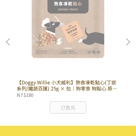
原型
【Doggy Willie 小犬威利】熟食凍乾點心(丁狀
【D
原肉
系列/纖蔬百匯) 25g × 包｜狗零食 狗點心 原肉
系列
熟食凍乾 毛孩零食 寵物鮮食 寵物點心
食
NT$180
NT
已售完