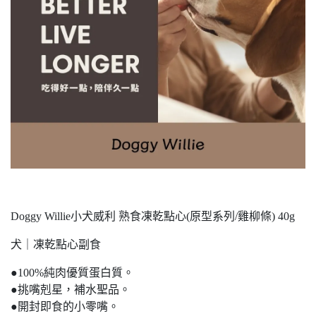
Doggy Willie小犬威利 熟食凍乾點心(原型系列/雞柳條) 40g
犬｜凍乾點心副食
●100%純肉優質蛋白質。
●挑嘴剋星，補水聖品。
●開封即食的小零嘴。