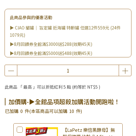
此商品參與的優惠活動
▶ CIAO 貓罐｜ 旨定罐 近海罐 特齡罐 任選12件559元 (24件
1079元)
▶8月回饋券全館滿$3000送$288(效期45天)
▶8月回饋券全館滿$5000送$488(效期45天)
▶8月回饋券全館滿$2000送$188(效期45天)
▶8月回饋券全館滿$8000送$888(效期45天)
▶8/8王國雙饗日 全館9折
此商品 「 最高 」可以折抵紅利
5
點 (約等於
NT$5
)
▶消費滿999｜享超值價$299加購BIO UP面膜
▶全館不限消費金額｜享超值價$19起 加購自然主義嚐鮮試吃
加價購-▶全館品項超殺加購活動開跑啦！
組！
已加購
0
件
(本區商品可以加購
10
件)
▶王國加購活動 訂單享超值優惠價加購好物
▶全館品項超殺加購活動開跑啦！
【LaPetz 樂倍黑酵母】無
▶夏祭好禮｜購買犬貓乾溼糧，滿額享好禮5選3 (限量贈完為