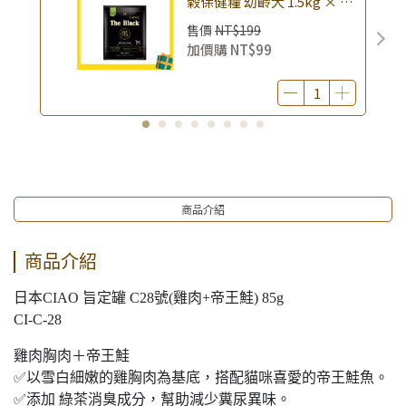
榖保健糧 幼齡犬 1.5kg × 包
止)
｜(廠效期20260818) 狗乾糧
售價
NT$199
狗飼料 幼犬飼料 無穀配方｜
加價購
NT$99
即期品
商品介紹
商品介紹
日本CIAO 旨定罐 C28號(雞肉+帝王鮭) 85g
CI-C-28
雞肉胸肉＋帝王鮭
✅以雪白細嫩的雞胸肉為基底，搭配貓咪喜愛的帝王鮭魚。
✅添加 綠茶消臭成分，幫助減少糞尿異味。