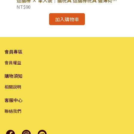
逗貓棒 × 單入裝｜貓玩具 逗貓棒玩具 貓薄荷
擠
寵物貓玩具｜造型貓草系列
NT$90
NT
加入購物車
會員專區
會員權益
購物須知
相關說明
客服中心
聯絡我們