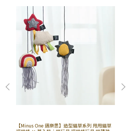
裝｜
【Minus One 邁樂思】造型貓草系列 甩甩貓草
【