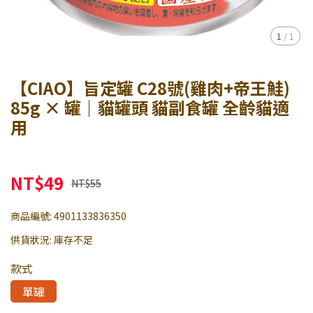
1
/
1
【CIAO】旨定罐 C28號(雞肉+帝王鮭)
85g × 罐｜貓罐頭 貓副食罐 全齡貓適
用
NT$49
NT$55
商品編號:
4901133836350
供貨狀況:
庫存不足
款式
單罐