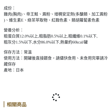
成份：
雞肉(胸肉)、帝王鮭、澱粉、增稠安定劑(多醣類、加工澱粉
)、維生素E、綠茶萃取物、紅麴色素、類胡蘿蔔素色素
營養分析：
粗蛋白質12.0%以上,粗脂肪0.5%以上,粗纖維0.1%以下,
粗灰分1.5%以下,水分86.0%以下,熱量約60kcal/罐
保存方法：常溫
使用方法：開罐後直接餵食，請儘快食用、未食用完畢請冷
藏保存
產地：日本
相關商品