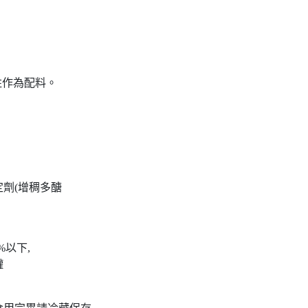
柱作為配料。
、
劑(增稠多醣
%以下,
罐