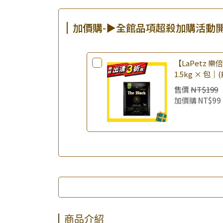
加價購-▶全館品項超殺加購活動
【LaPetz 
1.5kg × 包｜
飼料 幼犬飼料
售價
NT$199
加價購
NT$99
商品介紹