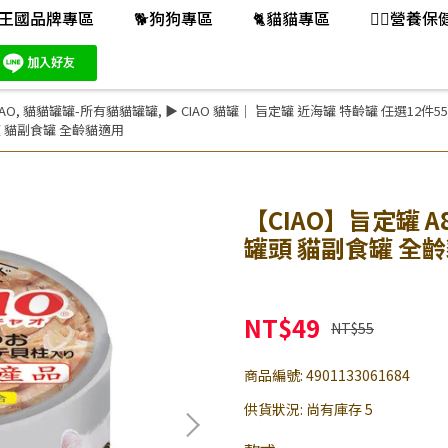
王國品牌專區
🐕️狗狗專區
🐈️貓貓專區
👨‍⚕️營養
AO
,
貓貓罐罐-所有貓貓罐罐
,
▶ CIAO 貓罐｜ 旨定罐 近海罐 特齡罐 任選12件559
罐頭 貓副食罐 全齡貓適用
【CIAO】旨定罐 A
罐頭 貓副食罐 全
NT$49
NT$55
商品編號:
4901133061684
供貨狀況:
尚有庫存 5