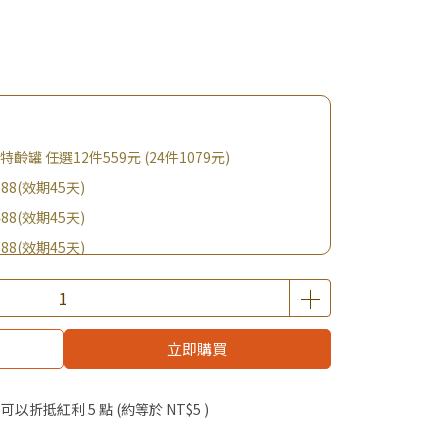
特齡罐 任選12件559元 (24件1079元)
88(效期45天)
88(效期45天)
88(效期45天)
88(效期45天)
購BIO UP面膜
立即購買
$19起 加購自然主義嚐鮮試吃組！
優惠價加購好物
 」可以折抵紅利
5
點 (約等於
NT$5
)
啦！