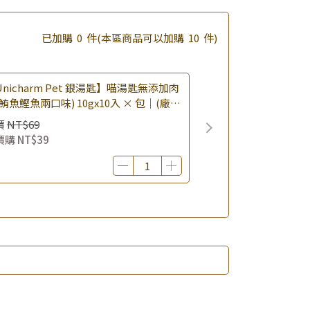
滿額享好禮5選3 (限量贈完為止)
已加購
0
件
(本區商品可以加購
10
件)
nicharm Pet 銀湯匙】喵湯匙無添加肉
鮪魚鰹魚兩口味) 10gx10入 × 包｜(廠效
0260819) 貓肉泥 貓點心 肉泥條｜即期
價
NT$69
價購
NT$39