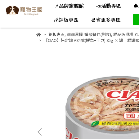
📌品牌旗艦館
📣活動專區
♠
💰銅板專區
📆省更多專區
銅板專區
,
貓貓濕糧-罐頭餐包(副食)
,
貓品牌濕糧-CI
【CIAO】旨定罐 A84號(鰹魚+干貝) 85g × 罐｜貓