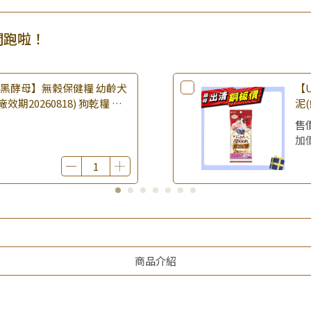
▶夏祭好禮｜購買犬貓乾溼糧，
開跑啦！
樂倍黑酵母】無榖保健糧 幼齡犬
【U
(廠效期20260818) 狗乾糧 狗
泥(
 無穀配方｜即期品
期2
售
品
加
商品介紹