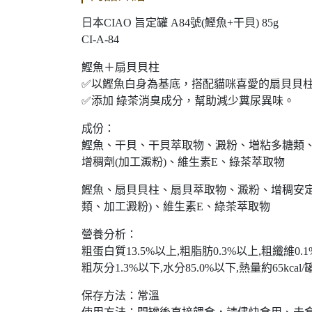
日本CIAO 旨定罐 A84號(鰹魚+干貝) 85g
CI-A-84
鰹魚＋扇貝貝柱
✅以鰹魚白身為基底，搭配貓咪喜愛的扇貝貝
✅添加 綠茶消臭成分，幫助減少糞尿異味。
成份：
鰹魚、干貝、干貝萃取物、澱粉、増粘多糖類
增稠劑(加工澱粉)、維生素E、綠茶萃取物
鰹魚、扇貝貝柱、扇貝萃取物、澱粉、增稠安定
類、加工澱粉)、維生素E、綠茶萃取物
營養分析：
粗蛋白質13.5%以上,粗脂肪0.3%以上,粗纖維0.1
粗灰分1.3%以下,水分85.0%以下,熱量約65kcal/
保存方法：常溫