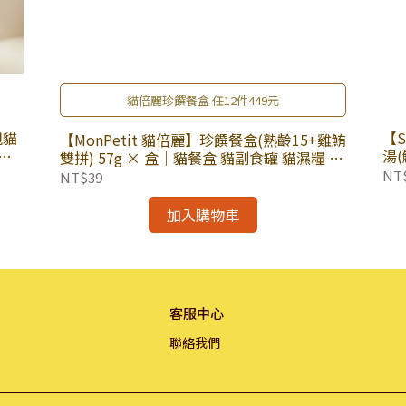
貓倍麗珍饌餐盒 任12件449元
甩貓
【
【MonPetit 貓倍麗】珍饌餐盒(熟齡15+雞鮪
貓
湯(
雙拼) 57g × 盒｜貓餐盒 貓副食罐 貓濕糧 貓
包
罐頭
NT
NT$39
加入購物車
客服中心
聯絡我們