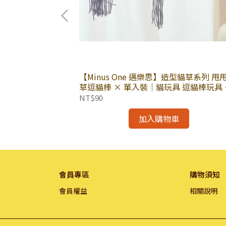
559元
【Minus One 邁樂思】造型貓草系列 甩
(鮪魚+雞肉+牛
草逗貓棒 × 單入裝｜貓玩具 逗貓棒玩具 
副食罐 全齡貓適用
薄荷 寵物貓玩具｜造型貓草系列
NT$90
加入購物車
會員專區
購物須知
會員權益
相關說明