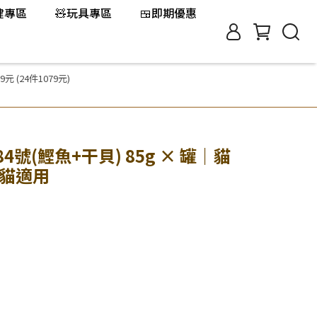
保健專區
🧸玩具專區
🍱即期優惠
元 (24件1079元)
84號(鰹魚+干貝) 85g × 罐｜貓
齡貓適用