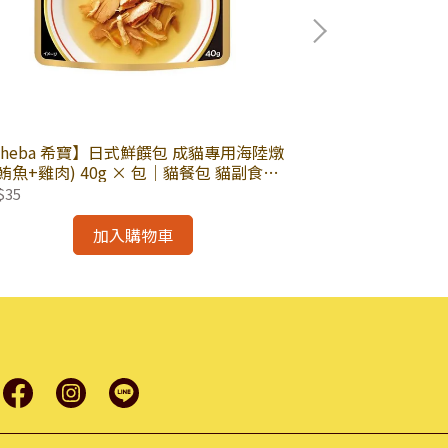
維齊化
Sheba 希寶】日式鮮饌包 成貓專用海陸燉
【Vi.Chi 維
鮪魚+雞肉) 40g × 包｜貓餐包 貓副食餐
肉) 80g × 
 希寶貓餐包｜奢華湯品系列 星級饗宴
維齊貓罐
$35
NT$25
加入購物車